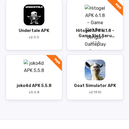
MOD
Undertale APK
Hitogel APK 6.1.8 –
Game Slot Seru
v2.0.0
dengan Gameplay
v6.1.8
Cepat
MOD
joko4d APK 5.5.8
Goat Simulator APK
v5.5.8
v2.19.10