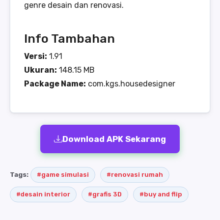
genre desain dan renovasi.
Info Tambahan
Versi:
1.91
Ukuran:
148.15 MB
Package Name:
com.kgs.housedesigner
Download APK Sekarang
Tags:
#game simulasi
#renovasi rumah
#desain interior
#grafis 3D
#buy and flip