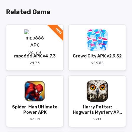
Related Game
MOD
mpo666 APK v4.7.3
Crowd City APK v2.9.52
v4.7.3
v2.9.52
Spider-Man Ultimate
Harry Potter:
Power APK
Hogwarts Mystery APK
v7.1.1
v3.0.1
v7.1.1