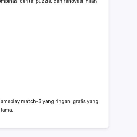
inasi cerita, puzzle, dan renovasi inilah
ameplay match-3 yang ringan, grafis yang
 lama.