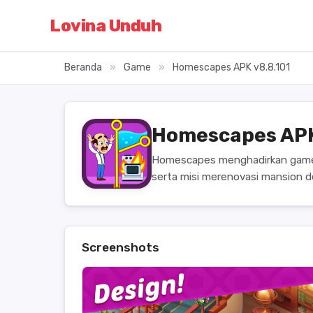
Lovina Unduh
Beranda
»
Game
»
Homescapes APK v8.8.101
Homescapes APK
Homescapes menghadirkan gamepl
serta misi merenovasi mansion de
Screenshots