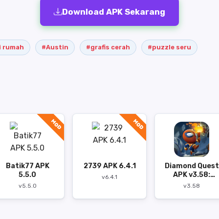
Download APK Sekarang
i rumah
#Austin
#grafis cerah
#puzzle seru
MOD
MOD
Batik77 APK
2739 APK 6.4.1
Diamond Quest
5.5.0
APK v3.58:
v6.4.1
Petualangan
v5.5.0
v3.58
Seru di Kuil dan
Gua