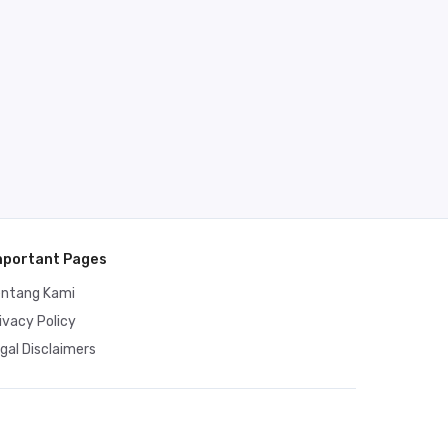
mportant Pages
entang Kami
ivacy Policy
gal Disclaimers