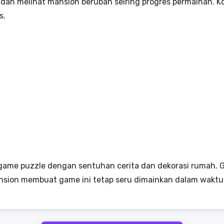
an melihat mansion berubah seiring progres permainan. Komb
s.
ame puzzle dengan sentuhan cerita dan dekorasi rumah. G
ansion membuat game ini tetap seru dimainkan dalam waktu