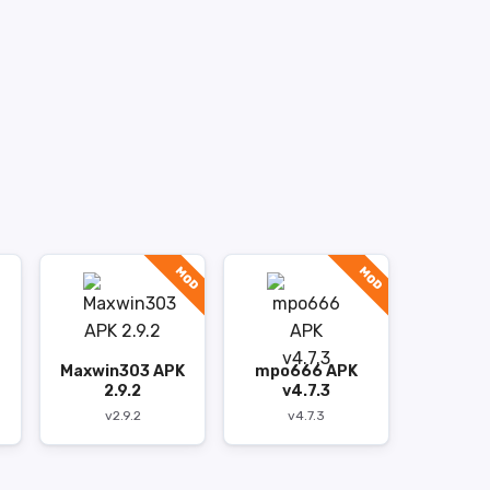
MOD
MOD
Maxwin303 APK
mpo666 APK
2.9.2
v4.7.3
v2.9.2
v4.7.3