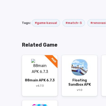
Tags:
#game kasual
#match-3
#renovas
Related Game
MOD
88main APK 6.7.3
Floating
Sandbox APK
v6.7.3
v1.0