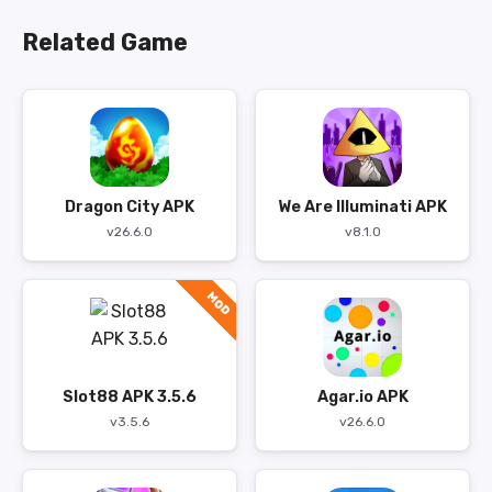
Related Game
Dragon City APK
We Are Illuminati APK
v26.6.0
v8.1.0
MOD
Slot88 APK 3.5.6
Agar.io APK
v3.5.6
v26.6.0