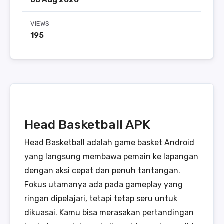
08 Aug 2026
VIEWS
195
Head Basketball APK
Head Basketball adalah game basket Android
yang langsung membawa pemain ke lapangan
dengan aksi cepat dan penuh tantangan.
Fokus utamanya ada pada gameplay yang
ringan dipelajari, tetapi tetap seru untuk
dikuasai. Kamu bisa merasakan pertandingan