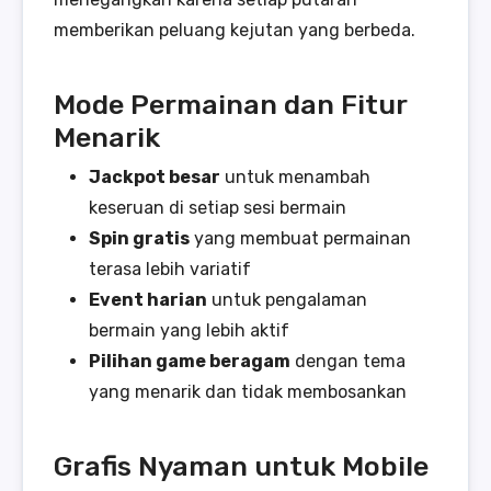
memberikan peluang kejutan yang berbeda.
Mode Permainan dan Fitur
Menarik
Jackpot besar
untuk menambah
keseruan di setiap sesi bermain
Spin gratis
yang membuat permainan
terasa lebih variatif
Event harian
untuk pengalaman
bermain yang lebih aktif
Pilihan game beragam
dengan tema
yang menarik dan tidak membosankan
Grafis Nyaman untuk Mobile