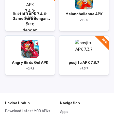
Bukti4D APK 7.4.0:
Melancholianna APK
Game Seru dengan
v1.0.0
Gameplay Praktis
v7.4.0
MOD
Angry Birds Go! APK
posjitu APK 7.3.7
v2.9.1
v7.3.7
Lovina Unduh
Navigation
Download Latest MOD APKs
Apps