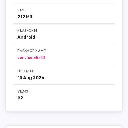
SIZE
212 MB
PLATFORM
Android
PACKAGE NAME
com.hanabi88
UPDATED
10 Aug 2026
VIEWS
92