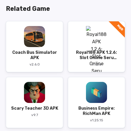
Related Game
MOD
Coach Bus Simulator
Royal188 APK 1.2.6:
APK
Slot Online Seru
dengan Tampilan
v2.6.0
v1.2.6
Modern
Scary Teacher 3D APK
Business Empire:
RichMan APK
v9.7
v1.25.15