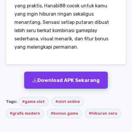
yang praktis, Hanabi88 cocok untuk kamu
yang ingin hiburan ringan sekaligus
menantang. Sensasi setiap putaran dibuat
lebih seru berkat kombinasi gameplay
sederhana, visual menarik, dan fitur bonus
yang melengkapi permainan.
Download APK Sekarang
Tags:
#game slot
#slot online
#grafis modern
#bonus game
#hiburan seru