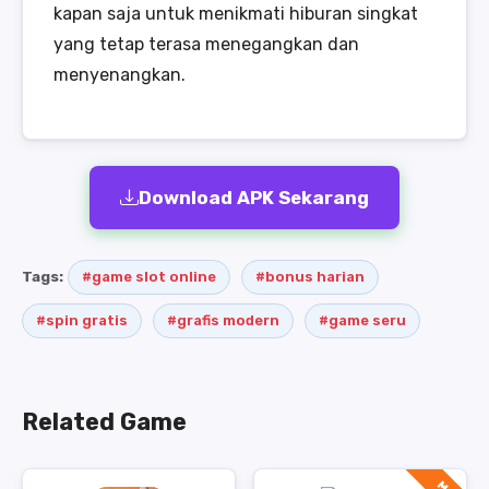
kapan saja untuk menikmati hiburan singkat
yang tetap terasa menegangkan dan
menyenangkan.
Download APK Sekarang
Tags:
#game slot online
#bonus harian
#spin gratis
#grafis modern
#game seru
Related Game