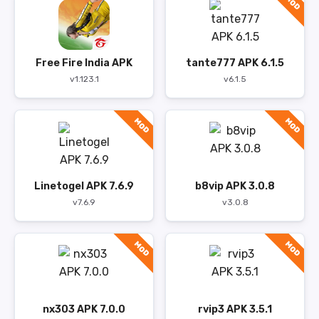
MOD
Free Fire India APK
tante777 APK 6.1.5
v1.123.1
v6.1.5
MOD
MOD
Linetogel APK 7.6.9
b8vip APK 3.0.8
v7.6.9
v3.0.8
MOD
MOD
nx303 APK 7.0.0
rvip3 APK 3.5.1