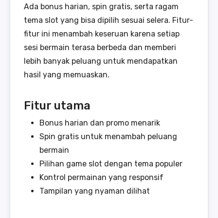
Ada bonus harian, spin gratis, serta ragam
tema slot yang bisa dipilih sesuai selera. Fitur-
fitur ini menambah keseruan karena setiap
sesi bermain terasa berbeda dan memberi
lebih banyak peluang untuk mendapatkan
hasil yang memuaskan.
Fitur utama
Bonus harian dan promo menarik
Spin gratis untuk menambah peluang
bermain
Pilihan game slot dengan tema populer
Kontrol permainan yang responsif
Tampilan yang nyaman dilihat