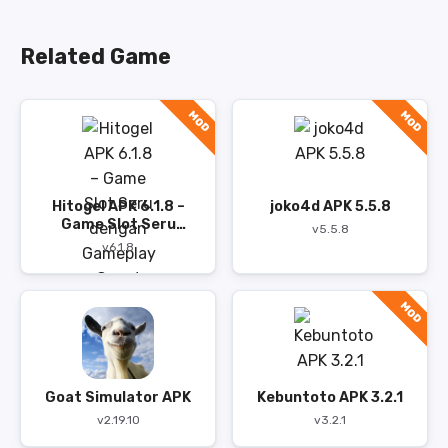
Related Game
MOD
MOD
Hitogel APK 6.1.8 –
joko4d APK 5.5.8
Game Slot Seru
v5.5.8
dengan Gameplay
v6.1.8
Cepat
MOD
Goat Simulator APK
Kebuntoto APK 3.2.1
v2.19.10
v3.2.1