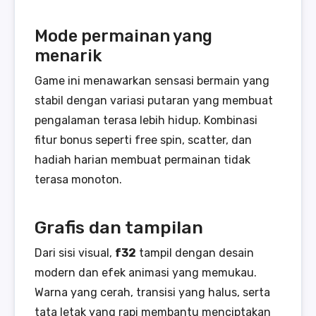
Mode permainan yang
menarik
Game ini menawarkan sensasi bermain yang
stabil dengan variasi putaran yang membuat
pengalaman terasa lebih hidup. Kombinasi
fitur bonus seperti free spin, scatter, dan
hadiah harian membuat permainan tidak
terasa monoton.
Grafis dan tampilan
Dari sisi visual,
f32
tampil dengan desain
modern dan efek animasi yang memukau.
Warna yang cerah, transisi yang halus, serta
tata letak yang rapi membantu menciptakan