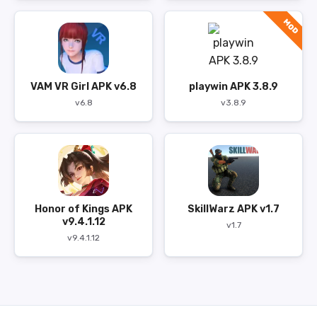
MOD
VAM VR Girl APK v6.8
playwin APK 3.8.9
v6.8
v3.8.9
Honor of Kings APK
SkillWarz APK v1.7
v9.4.1.12
v1.7
v9.4.1.12