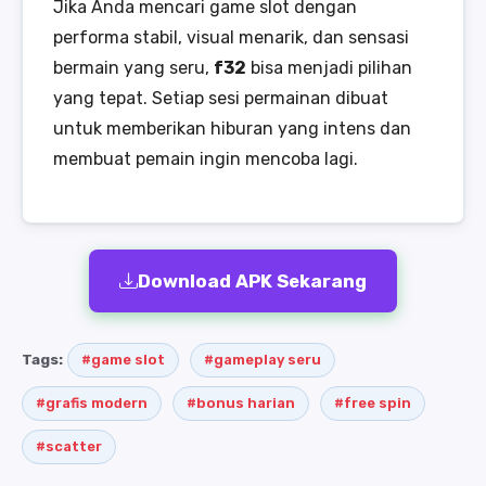
Jika Anda mencari game slot dengan
performa stabil, visual menarik, dan sensasi
bermain yang seru,
f32
bisa menjadi pilihan
yang tepat. Setiap sesi permainan dibuat
untuk memberikan hiburan yang intens dan
membuat pemain ingin mencoba lagi.
Download APK Sekarang
Tags:
#game slot
#gameplay seru
#grafis modern
#bonus harian
#free spin
#scatter