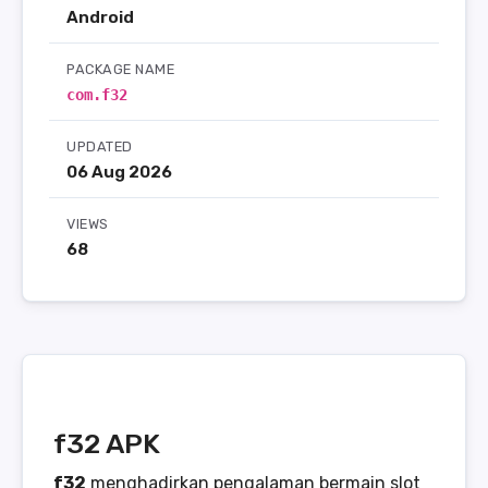
Android
PACKAGE NAME
com.f32
UPDATED
06 Aug 2026
VIEWS
68
f32 APK
f32
menghadirkan pengalaman bermain slot