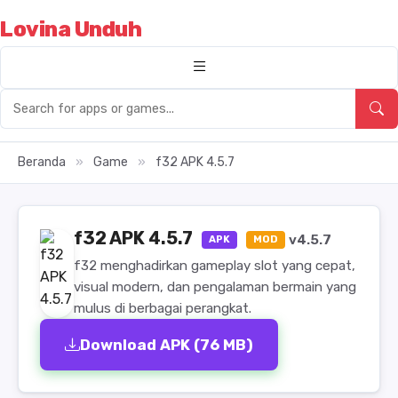
Lovina Unduh
Beranda
»
Game
»
f32 APK 4.5.7
f32 APK 4.5.7
v4.5.7
APK
MOD
f32 menghadirkan gameplay slot yang cepat,
visual modern, dan pengalaman bermain yang
mulus di berbagai perangkat.
Download APK (76 MB)