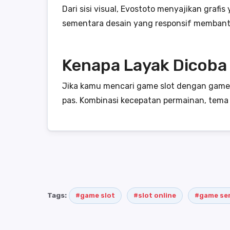
Dari sisi visual, Evostoto menyajikan graf
sementara desain yang responsif membantu
Kenapa Layak Dicoba
Jika kamu mencari game slot dengan gamepl
pas. Kombinasi kecepatan permainan, tem
Tags:
#game slot
#slot online
#game se