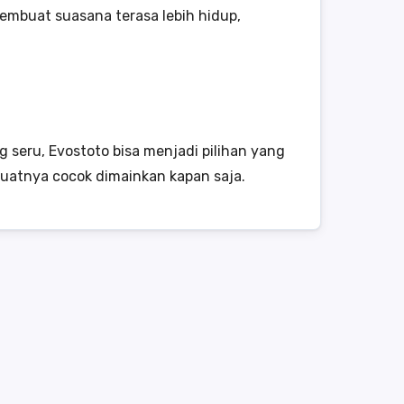
membuat suasana terasa lebih hidup,
seru, Evostoto bisa menjadi pilihan yang
atnya cocok dimainkan kapan saja.