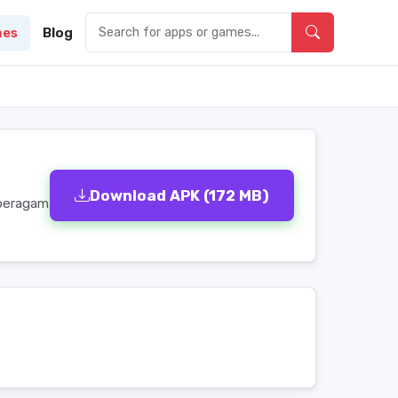
es
Blog
Download APK (172 MB)
 beragam