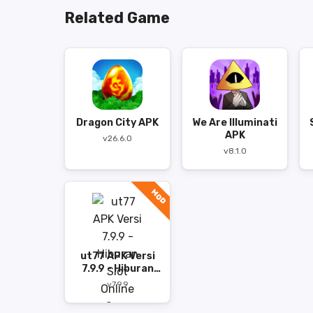
Related Game
Dragon City APK
We Are Illuminati
APK
v26.6.0
v8.1.0
MOD
ut77 APK Versi
7.9.9 - Hiburan
Slot Online Seru
v7.9.9