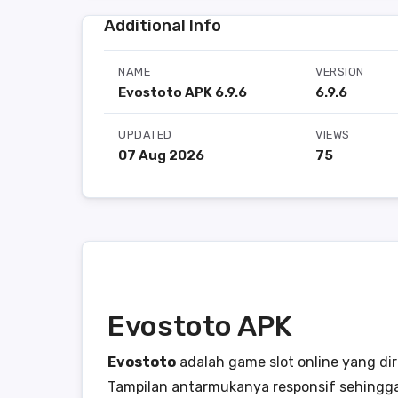
Additional Info
NAME
VERSION
Evostoto APK 6.9.6
6.9.6
UPDATED
VIEWS
07 Aug 2026
75
Evostoto APK
Evostoto
adalah game slot online yang di
Tampilan antarmukanya responsif sehingga 