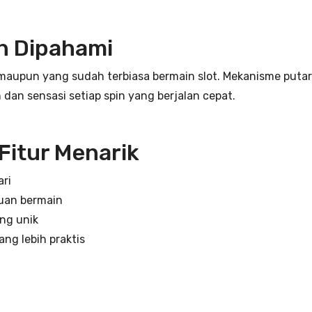
h Dipahami
maupun yang sudah terbiasa bermain slot. Mekanisme puta
dan sensasi setiap spin yang berjalan cepat.
Fitur Menarik
ri
uan bermain
ng unik
ng lebih praktis