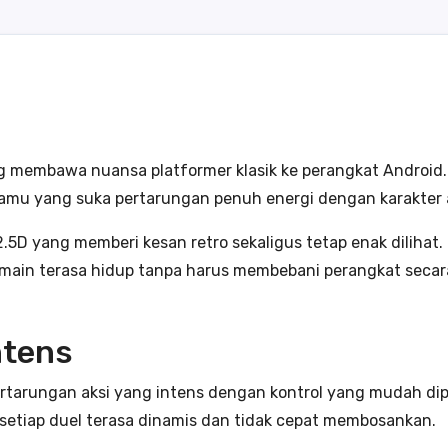
g membawa nuansa platformer klasik ke perangkat Android.
kamu yang suka pertarungan penuh energi dengan karakter 
 2.5D yang memberi kesan retro sekaligus tetap enak dilihat
ain terasa hidup tanpa harus membebani perangkat secara
ntens
rtarungan aksi yang intens dengan kontrol yang mudah dip
etiap duel terasa dinamis dan tidak cepat membosankan.