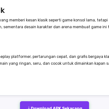
ik
ng memberi kesan klasik seperti game konsol lama, tetapi te
 sementara desain karakter dan arena membuat game ini te
ay platformer, pertarungan cepat, dan grafis bergaya klasi
ain yang ringan, seru, dan cocok untuk dimainkan kapan s
Download APK Sekarang