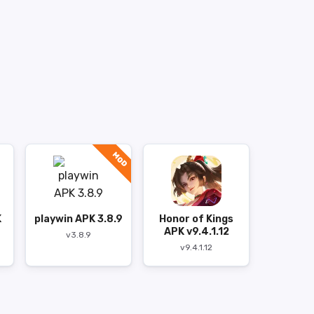
MOD
K
playwin APK 3.8.9
Honor of Kings
APK v9.4.1.12
v3.8.9
v9.4.1.12