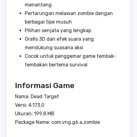
menantang
Pertarungan melawan zombie dengan
berbagai tipe musuh
Pilihan senjata yang lengkap
Grafis 3D dan efek suara yang
mendukung suasana aksi
Cocok untuk penggemar game tembak-
tembakan bertema survival
Informasi Game
Nama: Dead Target
Versi: 4.173.0
Ukuran: 199.8 MB
Package Name: com.vng.g6.a.zombie