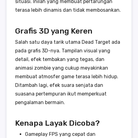
situasi. Inilah yang membuat pertarungan
terasa lebih dinamis dan tidak membosankan.
Grafis 3D yang Keren
Salah satu daya tarik utama Dead Target ada
pada grafis 3D-nya. Tampilan visual yang
detail, efek tembakan yang tegas, dan
animasi zombie yang cukup meyakinkan
membuat atmosfer game terasa lebih hidup.
Ditambah lagi, efek suara senjata dan
suasana pertempuran ikut memperkuat
pengalaman bermain.
Kenapa Layak Dicoba?
Gameplay FPS yang cepat dan