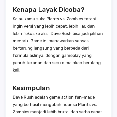
Kenapa Layak Dicoba?
Kalau kamu suka Plants vs. Zombies tetapi
ingin versi yang lebih cepat, lebih liar, dan
lebih fokus ke aksi, Dave Rush bisa jadi pilihan
menarik. Game ini menawarkan sensasi
bertarung langsung yang berbeda dari
formula aslinya, dengan gameplay yang
penuh tekanan dan seru dimainkan berulang
kali.
Kesimpulan
Dave Rush adalah game action fan-made
yang berhasil mengubah nuansa Plants vs.
Zombies menjadi lebih brutal dan serba cepat.