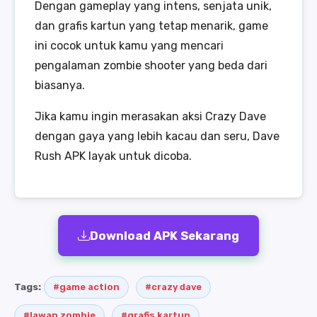
Dengan gameplay yang intens, senjata unik,
dan grafis kartun yang tetap menarik, game
ini cocok untuk kamu yang mencari
pengalaman zombie shooter yang beda dari
biasanya.
Jika kamu ingin merasakan aksi Crazy Dave
dengan gaya yang lebih kacau dan seru, Dave
Rush APK layak untuk dicoba.
Download APK Sekarang
Tags:
#game action
#crazy dave
#lawan zombie
#grafis kartun