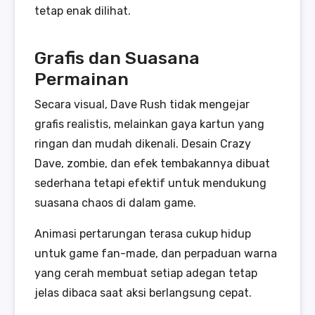
tetap enak dilihat.
Grafis dan Suasana
Permainan
Secara visual, Dave Rush tidak mengejar
grafis realistis, melainkan gaya kartun yang
ringan dan mudah dikenali. Desain Crazy
Dave, zombie, dan efek tembakannya dibuat
sederhana tetapi efektif untuk mendukung
suasana chaos di dalam game.
Animasi pertarungan terasa cukup hidup
untuk game fan-made, dan perpaduan warna
yang cerah membuat setiap adegan tetap
jelas dibaca saat aksi berlangsung cepat.