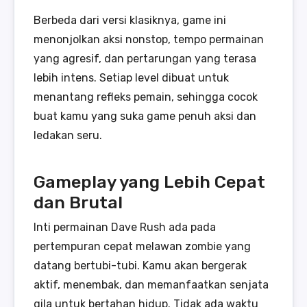
Berbeda dari versi klasiknya, game ini
menonjolkan aksi nonstop, tempo permainan
yang agresif, dan pertarungan yang terasa
lebih intens. Setiap level dibuat untuk
menantang refleks pemain, sehingga cocok
buat kamu yang suka game penuh aksi dan
ledakan seru.
Gameplay yang Lebih Cepat
dan Brutal
Inti permainan Dave Rush ada pada
pertempuran cepat melawan zombie yang
datang bertubi-tubi. Kamu akan bergerak
aktif, menembak, dan memanfaatkan senjata
gila untuk bertahan hidup. Tidak ada waktu