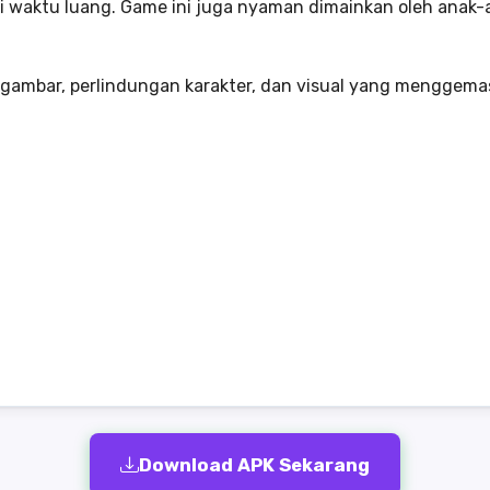
i waktu luang. Game ini juga nyaman dimainkan oleh anak
mbar, perlindungan karakter, dan visual yang menggemaska
Download APK Sekarang