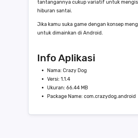
tantangannya cukup variatif untuk mengis
hiburan santai.
Jika kamu suka game dengan konsep mengga
untuk dimainkan di Android.
Info Aplikasi
Nama: Crazy Dog
Versi: 1.1.4
Ukuran: 66.44 MB
Package Name: com.crazydog.android