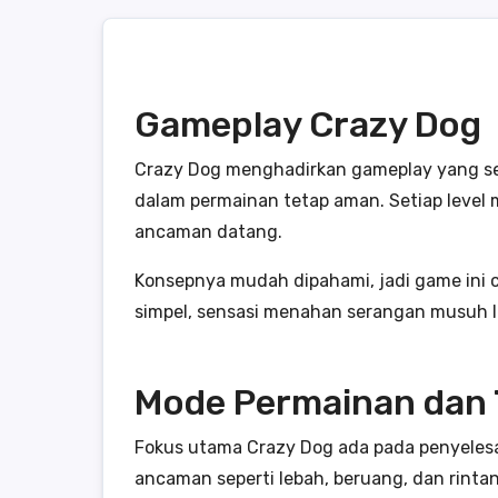
Gameplay Crazy Dog
Crazy Dog menghadirkan gameplay yang se
dalam permainan tetap aman. Setiap level
ancaman datang.
Konsepnya mudah dipahami, jadi game ini c
simpel, sensasi menahan serangan musuh 
Mode Permainan dan
Fokus utama Crazy Dog ada pada penyeles
ancaman seperti lebah, beruang, dan rinta