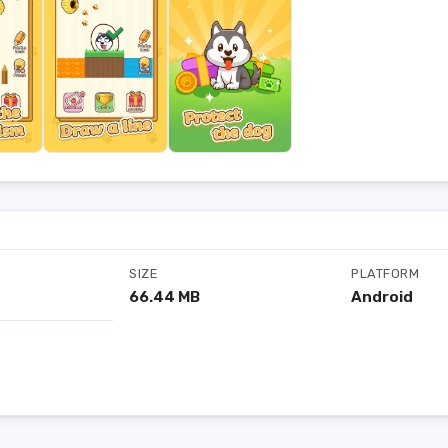
SIZE
PLATFORM
66.44 MB
Android