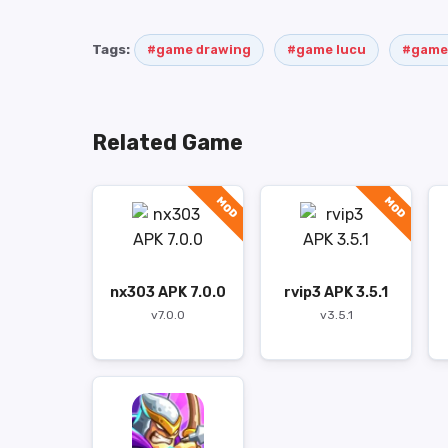
Tags:
#game drawing
#game lucu
#game
Related Game
MOD
MOD
nx303 APK 7.0.0
rvip3 APK 3.5.1
v7.0.0
v3.5.1