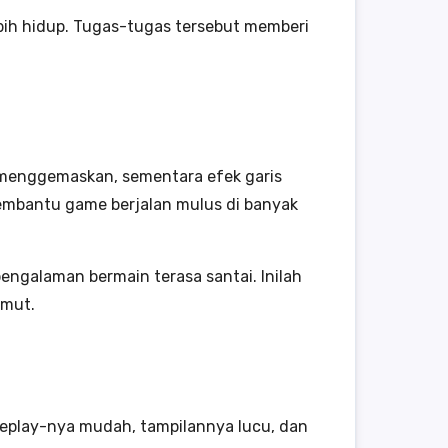
bih hidup. Tugas-tugas tersebut memberi
 menggemaskan, sementara efek garis
embantu game berjalan mulus di banyak
ngalaman bermain terasa santai. Inilah
imut.
eplay-nya mudah, tampilannya lucu, dan