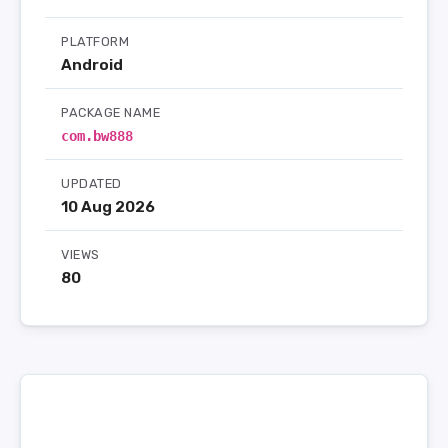
PLATFORM
Android
PACKAGE NAME
com.bw888
UPDATED
10 Aug 2026
VIEWS
80