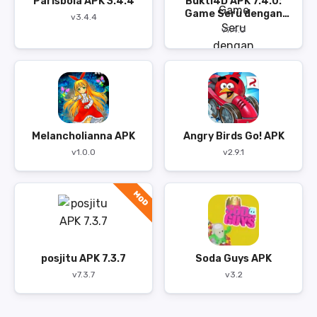
Parisbola APK 3.4.4
Bukti4D APK 7.4.0:
Game Seru dengan
v3.4.4
Gameplay Praktis
v7.4.0
Melancholianna APK
Angry Birds Go! APK
v1.0.0
v2.9.1
MOD
posjitu APK 7.3.7
Soda Guys APK
v7.3.7
v3.2