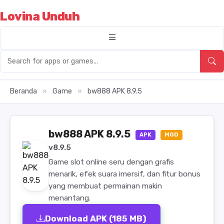
Lovina Unduh
Beranda
»
Game
»
bw888 APK 8.9.5
bw888 APK 8.9.5
APK
MOD
v8.9.5
Game slot online seru dengan grafis
menarik, efek suara imersif, dan fitur bonus
yang membuat permainan makin
menantang.
Download APK (185 MB)