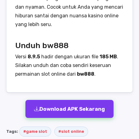
dan nyaman. Cocok untuk Anda yang mencari
hiburan santai dengan nuansa kasino online
yang lebih seru.
Unduh bw888
Versi
8.9.5
hadir dengan ukuran file
185 MB
.
Silakan unduh dan coba sendiri keseruan
permainan slot online dari
bw888
.
Download APK Sekarang
Tags:
#game slot
#slot online