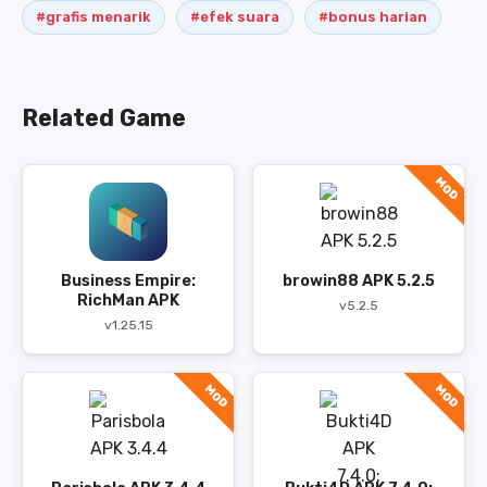
#grafis menarik
#efek suara
#bonus harian
Related Game
MOD
Business Empire:
browin88 APK 5.2.5
RichMan APK
v5.2.5
v1.25.15
MOD
MOD