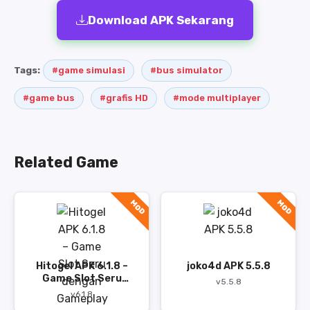
Download APK Sekarang
Tags:
#game simulasi
#bus simulator
#game bus
#grafis HD
#mode multiplayer
Related Game
MOD
MOD
Hitogel APK 6.1.8 –
joko4d APK 5.5.8
Game Slot Seru
v5.5.8
dengan Gameplay
v6.1.8
Cepat