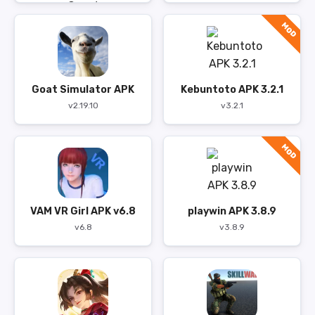
MOD
Goat Simulator APK
Kebuntoto APK 3.2.1
v2.19.10
v3.2.1
MOD
VAM VR Girl APK v6.8
playwin APK 3.8.9
v6.8
v3.8.9