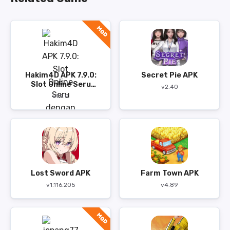
MOD
Hakim4D APK 7.9.0:
Secret Pie APK
Slot Online Seru
v2.40
dengan Gameplay
v7.9.0
Cepat
Lost Sword APK
Farm Town APK
v1.116.205
v4.89
MOD