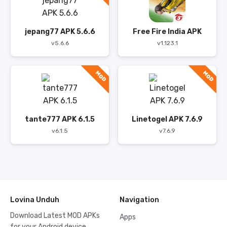
jepang77 APK 5.6.6
Free Fire India APK
v5.6.6
v1.123.1
MOD
MOD
tante777 APK 6.1.5
Linetogel APK 7.6.9
v6.1.5
v7.6.9
Lovina Unduh
Navigation
Download Latest MOD APKs
Apps
for your Android device.