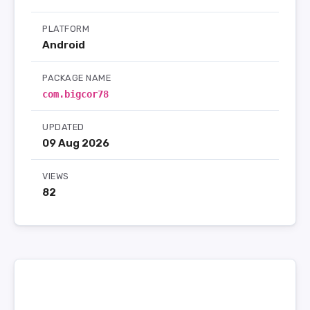
PLATFORM
Android
PACKAGE NAME
com.bigcor78
UPDATED
09 Aug 2026
VIEWS
82