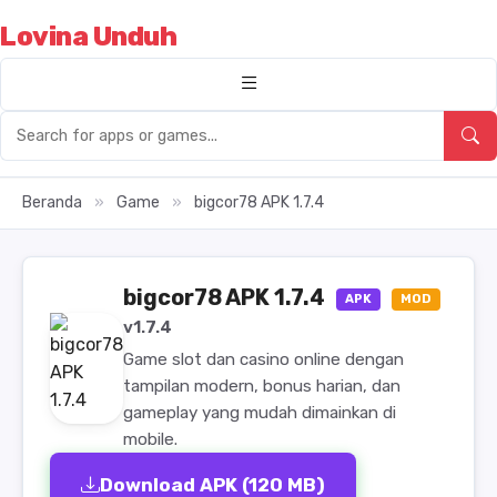
Lovina Unduh
Beranda
»
Game
»
bigcor78 APK 1.7.4
bigcor78 APK 1.7.4
APK
MOD
v1.7.4
Game slot dan casino online dengan
tampilan modern, bonus harian, dan
gameplay yang mudah dimainkan di
mobile.
Download APK (120 MB)