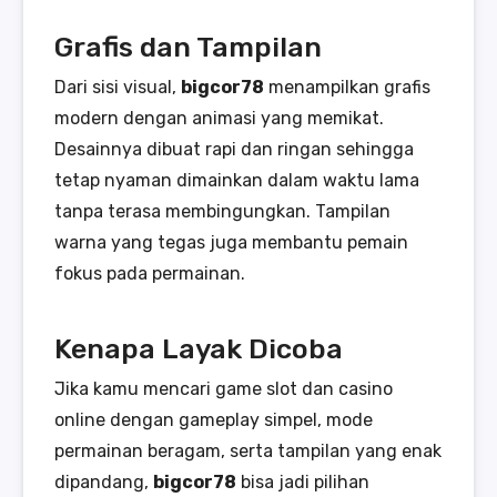
Grafis dan Tampilan
Dari sisi visual,
bigcor78
menampilkan grafis
modern dengan animasi yang memikat.
Desainnya dibuat rapi dan ringan sehingga
tetap nyaman dimainkan dalam waktu lama
tanpa terasa membingungkan. Tampilan
warna yang tegas juga membantu pemain
fokus pada permainan.
Kenapa Layak Dicoba
Jika kamu mencari game slot dan casino
online dengan gameplay simpel, mode
permainan beragam, serta tampilan yang enak
dipandang,
bigcor78
bisa jadi pilihan