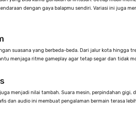
endaraan dengan gaya balapmu sendiri. Variasi ini juga me
m
gan suasana yang berbeda-beda. Dari jalur kota hingga tre
mbantu menjaga ritme gameplay agar tetap segar dan tidak m
is
 juga menjadi nilai tambah. Suara mesin, perpindahan gigi,
afis dan audio ini membuat pengalaman bermain terasa lebih