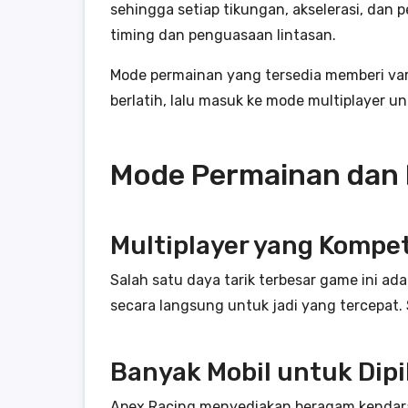
sehingga setiap tikungan, akselerasi, dan 
timing dan penguasaan lintasan.
Mode permainan yang tersedia memberi var
berlatih, lalu masuk ke mode multiplayer
Mode Permainan dan 
Multiplayer yang Kompet
Salah satu daya tarik terbesar game ini ad
secara langsung untuk jadi yang tercepat. 
Banyak Mobil untuk Dipi
Apex Racing menyediakan beragam kendaraa