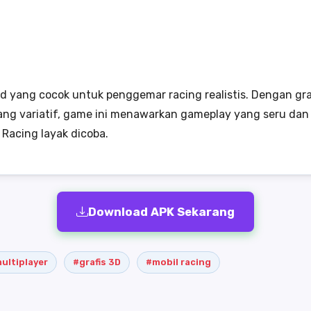
 yang cocok untuk penggemar racing realistis. Dengan gra
k yang variatif, game ini menawarkan gameplay yang seru da
 Racing layak dicoba.
Download APK Sekarang
ultiplayer
#grafis 3D
#mobil racing