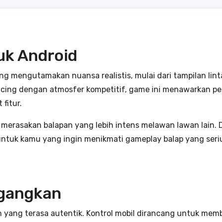
uk Android
 mengutamakan nuansa realistis, mulai dari tampilan linta
acing dengan atmosfer kompetitif, game ini menawarkan 
fitur.
 merasakan balapan yang lebih intens melawan lawan lain.
untuk kamu yang ingin menikmati gameplay balap yang seri
gangkan
yang terasa autentik. Kontrol mobil dirancang untuk membe