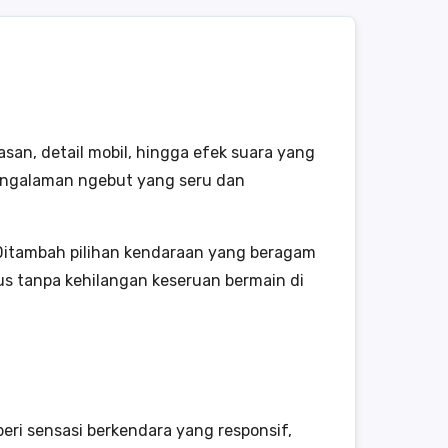
san, detail mobil, hingga efek suara yang
pengalaman ngebut yang seru dan
 Ditambah pilihan kendaraan yang beragam
us tanpa kehilangan keseruan bermain di
ri sensasi berkendara yang responsif,