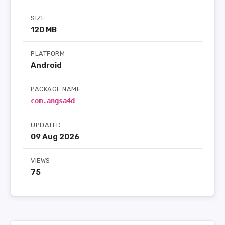
SIZE
120 MB
PLATFORM
Android
PACKAGE NAME
com.angsa4d
UPDATED
09 Aug 2026
VIEWS
75