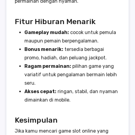
permainan dengan nyaman.
Fitur Hiburan Menarik
Gameplay mudah:
cocok untuk pemula
maupun pemain berpengalaman.
Bonus menarik:
tersedia berbagai
promo, hadiah, dan peluang jackpot.
Ragam permainan:
pilihan game yang
variatif untuk pengalaman bermain lebih
seru.
Akses cepat:
ringan, stabil, dan nyaman
dimainkan di mobile.
Kesimpulan
Jika kamu mencari game slot online yang