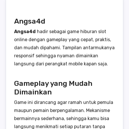
Angsa4d
Angsa4d
hadir sebagai game hiburan slot
online dengan gameplay yang cepat, praktis,
dan mudah dipahami. Tampilan antarmukanya
responsif sehingga nyaman dimainkan
langsung dari perangkat mobile kapan saja.
Gameplay yang Mudah
Dimainkan
Game ini dirancang agar ramah untuk pemula
maupun pemain berpengalaman. Mekanisme
bermainnya sederhana, sehingga kamu bisa
langsung menikmati setiap putaran tanpa