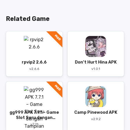
Related Game
MOD
rpvip2 2.6.6
Don’t Hurt Hina APK
v2.6.6
v1.0.1
MOD
gg999 APK 7.7.1 – Game
Camp Pinewood APK
Slot Seru dengan
v2.9.2
Tampilan Modern
v7.7.1