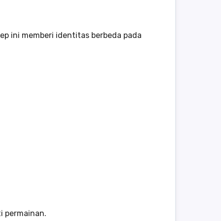
p ini memberi identitas berbeda pada
i permainan.