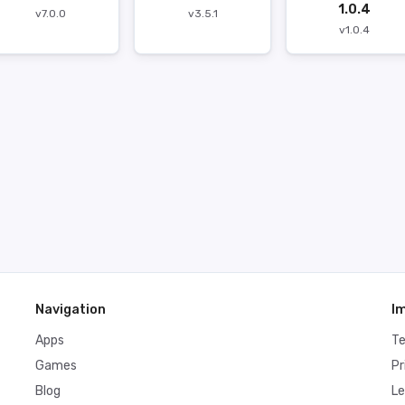
1.0.4
v7.0.0
v3.5.1
v1.0.4
Navigation
I
Apps
T
Games
Pr
Blog
Le