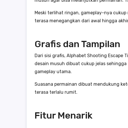
musuh agar bisa melanjutkan permainan. T
Meski terlihat ringan, gameplay-nya cuku
terasa menegangkan dari awal hingga akhir
Grafis dan Tampilan
Dari sisi grafis, Alphabet Shooting Escape
desain musuh dibuat cukup jelas sehingga
gameplay utama.
Suasana permainan dibuat mendukung kete
terasa terlalu rumit.
Fitur Menarik