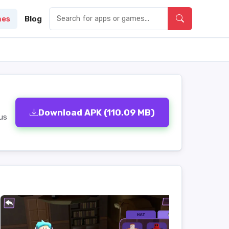
es
Blog
Download APK (110.09 MB)
us