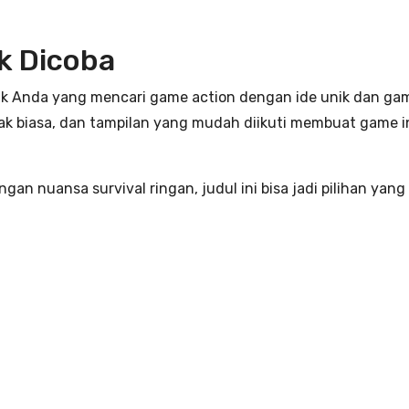
k Dicoba
k Anda yang mencari game action dengan ide unik dan gam
dak biasa, dan tampilan yang mudah diikuti membuat game i
 nuansa survival ringan, judul ini bisa jadi pilihan yang 