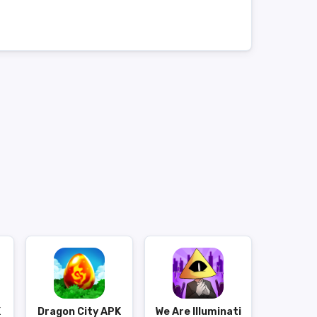
K
Dragon City APK
We Are Illuminati