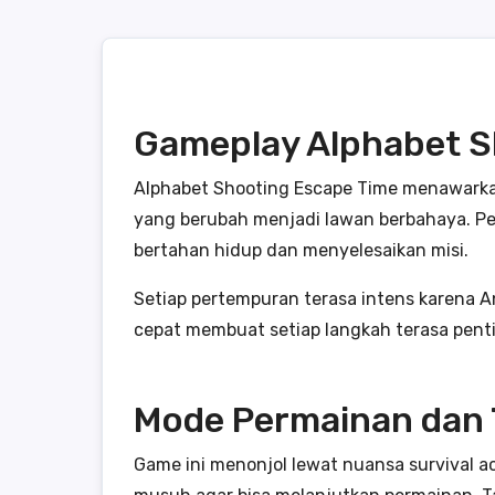
Gameplay Alphabet S
Alphabet Shooting Escape Time menawarka
yang berubah menjadi lawan berbahaya. Pe
bertahan hidup dan menyelesaikan misi.
Setiap pertempuran terasa intens karena A
cepat membuat setiap langkah terasa penti
Mode Permainan dan
Game ini menonjol lewat nuansa survival a