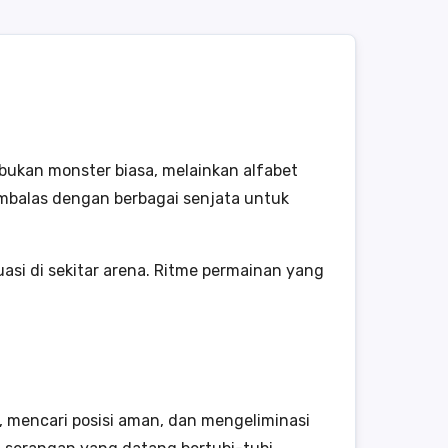
ukan monster biasa, melainkan alfabet
mbalas dengan berbagai senjata untuk
si di sekitar arena. Ritme permainan yang
, mencari posisi aman, dan mengeliminasi