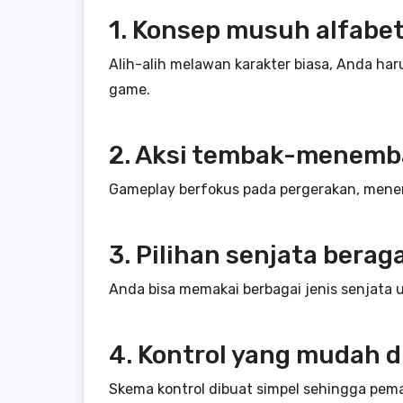
1. Konsep musuh alfabet
Alih-alih melawan karakter biasa, Anda h
game.
2. Aksi tembak-menemb
Gameplay berfokus pada pergerakan, menem
3. Pilihan senjata bera
Anda bisa memakai berbagai jenis senjata
4. Kontrol yang mudah 
Skema kontrol dibuat simpel sehingga pema