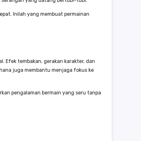
serangan yang datang bertubi-tubi.
tepat. Inilah yang membuat permainan
l. Efek tembakan, gerakan karakter, dan
erhana juga membantu menjaga fokus ke
rkan pengalaman bermain yang seru tanpa