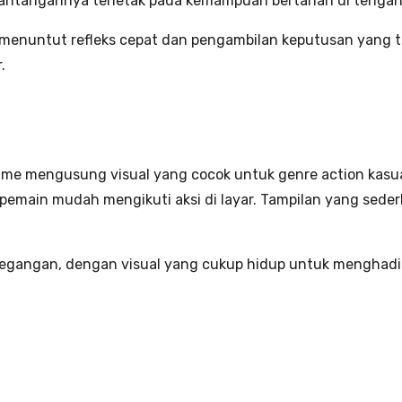
antangannya terletak pada kemampuan bertahan di tengah 
p menuntut refleks cepat dan pengambilan keputusan yang 
.
 Time mengusung visual yang cocok untuk genre action kasua
 pemain mudah mengikuti aksi di layar. Tampilan yang sed
gangan, dengan visual yang cukup hidup untuk menghadi