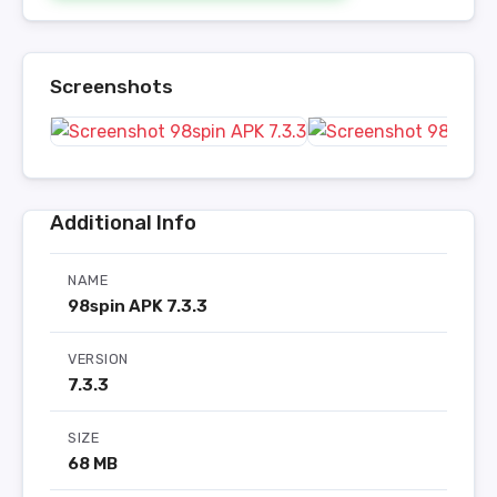
Screenshots
Additional Info
NAME
98spin APK 7.3.3
VERSION
7.3.3
SIZE
68 MB