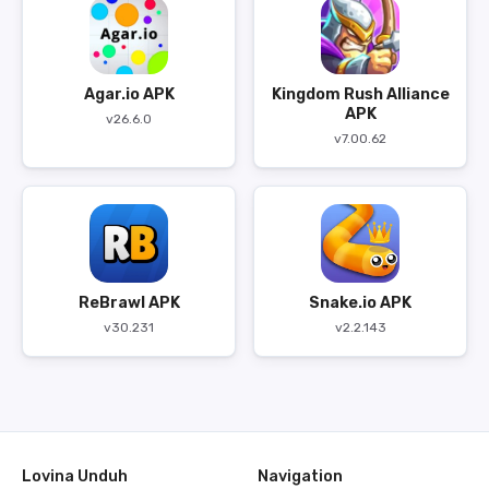
Agar.io APK
Kingdom Rush Alliance
APK
v26.6.0
v7.00.62
ReBrawl APK
Snake.io APK
v30.231
v2.2.143
Lovina Unduh
Navigation