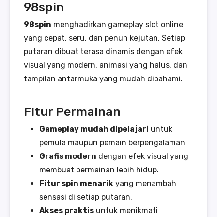
98spin
98spin
menghadirkan gameplay slot online
yang cepat, seru, dan penuh kejutan. Setiap
putaran dibuat terasa dinamis dengan efek
visual yang modern, animasi yang halus, dan
tampilan antarmuka yang mudah dipahami.
Fitur Permainan
Gameplay mudah dipelajari
untuk
pemula maupun pemain berpengalaman.
Grafis modern
dengan efek visual yang
membuat permainan lebih hidup.
Fitur spin menarik
yang menambah
sensasi di setiap putaran.
Akses praktis
untuk menikmati