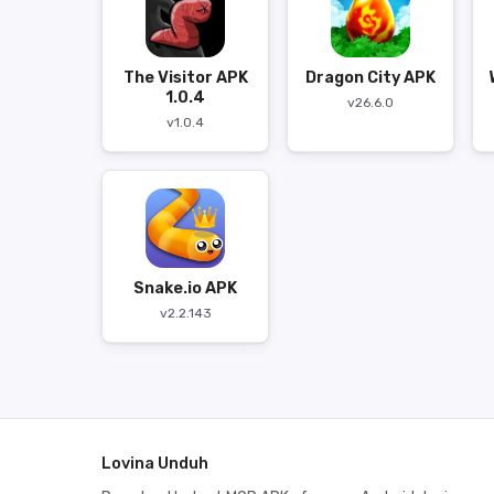
The Visitor APK
Dragon City APK
1.0.4
v26.6.0
v1.0.4
Snake.io APK
v2.2.143
Lovina Unduh