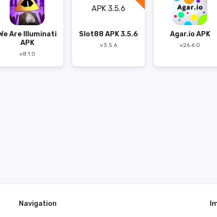
We Are Illuminati
Slot88 APK 3.5.6
Agar.io APK
APK
v3.5.6
v26.6.0
v8.1.0
Navigation
I