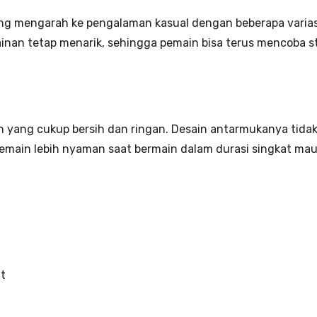
g mengarah ke pengalaman kasual dengan beberapa varias
nan tetap menarik, sehingga pemain bisa terus mencoba str
an yang cukup bersih dan ringan. Desain antarmukanya tida
u pemain lebih nyaman saat bermain dalam durasi singkat ma
ut