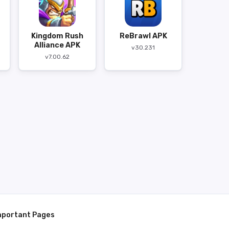
Kingdom Rush
ReBrawl APK
Alliance APK
v30.231
v7.00.62
mportant Pages