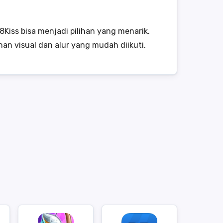
Kiss bisa menjadi pilihan yang menarik.
 visual dan alur yang mudah diikuti.