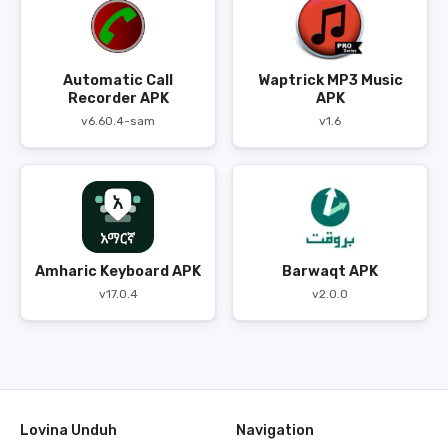
Automatic Call
Waptrick MP3 Music
Recorder APK
APK
v6.60.4-sam
v1.6
Amharic Keyboard APK
Barwaqt APK
v17.0.4
v2.0.0
Lovina Unduh
Navigation