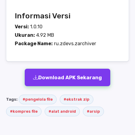
Informasi Versi
Versi:
1.0.10
Ukuran:
4.92 MB
Package Name:
ru.zdevs.zarchiver
Download APK Sekarang
Tags:
#pengelola file
#ekstrak zip
#kompres file
#alat android
#arsip