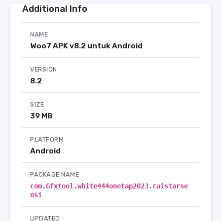
Additional Info
NAME
Woo7 APK v8.2 untuk Android
VERSION
8.2
SIZE
39 MB
PLATFORM
Android
PACKAGE NAME
com.Gfxtool.white444onetap2023.raistarse
nsi
UPDATED