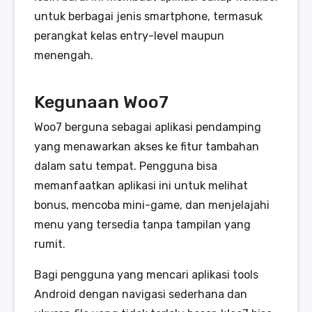
untuk berbagai jenis smartphone, termasuk
perangkat kelas entry-level maupun
menengah.
Kegunaan Woo7
Woo7 berguna sebagai aplikasi pendamping
yang menawarkan akses ke fitur tambahan
dalam satu tempat. Pengguna bisa
memanfaatkan aplikasi ini untuk melihat
bonus, mencoba mini-game, dan menjelajahi
menu yang tersedia tanpa tampilan yang
rumit.
Bagi pengguna yang mencari aplikasi tools
Android dengan navigasi sederhana dan