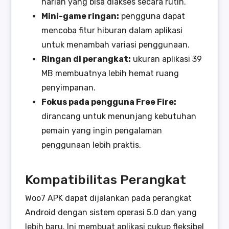
harian yang bisa diakses secara rutin.
Mini-game ringan:
pengguna dapat
mencoba fitur hiburan dalam aplikasi
untuk menambah variasi penggunaan.
Ringan di perangkat:
ukuran aplikasi 39
MB membuatnya lebih hemat ruang
penyimpanan.
Fokus pada pengguna Free Fire:
dirancang untuk menunjang kebutuhan
pemain yang ingin pengalaman
penggunaan lebih praktis.
Kompatibilitas Perangkat
Woo7 APK dapat dijalankan pada perangkat
Android dengan sistem operasi 5.0 dan yang
lebih baru. Ini membuat aplikasi cukup fleksibel