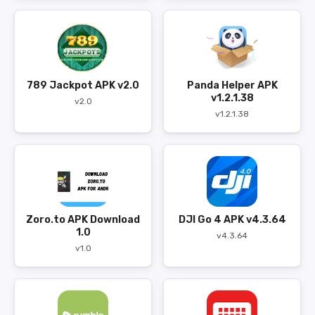
789 Jackpot APK v2.0
Panda Helper APK
v1.2.1.38
v2.0
v1.2.1.38
Zoro.to APK Download
DJI Go 4 APK v4.3.64
1.0
v4.3.64
v1.0