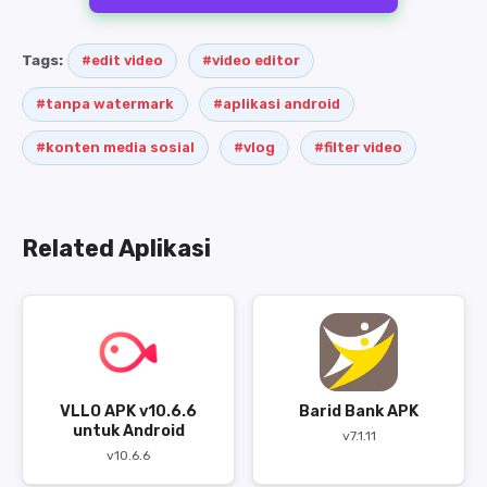
Tags:
#edit video
#video editor
#tanpa watermark
#aplikasi android
#konten media sosial
#vlog
#filter video
Related Aplikasi
VLLO APK v10.6.6
Barid Bank APK
untuk Android
v7.1.11
v10.6.6