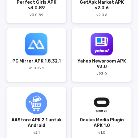
Perfect Girls APK
GetApk Market APK
v3.0.89
v2.0.6
v3.0.89
v2.0.6
PC Mirror APK 1.8.32.1
Yahoo Newsroom APK
93.0
v1.8.32.1
v93.0
AAStore APK 2.1 untuk
Oculus Media Plugin
Android
APK 1.0
v2.1
v1.0