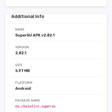
Additional Info
NAME
SuperSU APK v2.82.1
VERSION
2.82.1
SIZE
5.97 MB
PLATFORM
Android
PACKAGE NAME
eu.chainfire.supersu