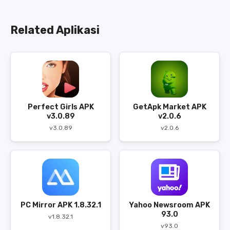
Related Aplikasi
Perfect Girls APK
GetApk Market APK
v3.0.89
v2.0.6
v3.0.89
v2.0.6
PC Mirror APK 1.8.32.1
Yahoo Newsroom APK
93.0
v1.8.32.1
v93.0