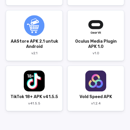
AAStore APK 2.1 untuk
Oculus Media Plugin
Android
APK 1.0
v2.1
v1.0
TikTok 18+ APK v41.5.5
Vold Speed APK
v41.5.5
v1.2.4