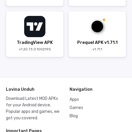
TradingView APK
Prequel APK v1.71.1
v1.20.73.0.1002195
v1.71.1
Lovina Unduh
Navigation
Download Latest MOD APKs
Apps
for your Android device.
Games
Popular apps and games, we
Blog
got you covered.
Important Pages