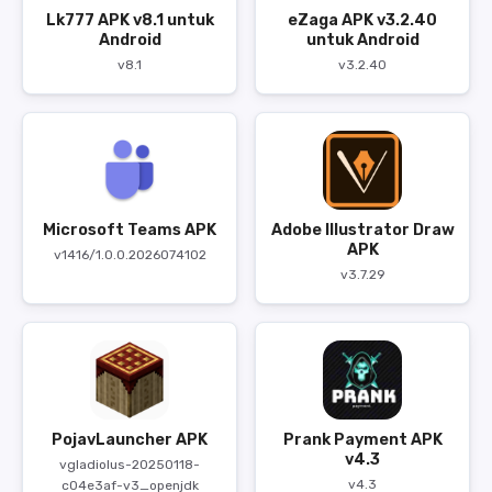
Lk777 APK v8.1 untuk
eZaga APK v3.2.40
Android
untuk Android
v8.1
v3.2.40
Microsoft Teams APK
Adobe Illustrator Draw
APK
v1416/1.0.0.2026074102
v3.7.29
PojavLauncher APK
Prank Payment APK
v4.3
vgladiolus-20250118-
v4.3
c04e3af-v3_openjdk