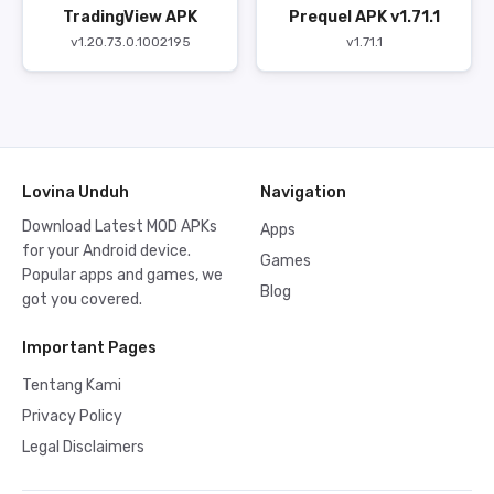
TradingView APK
Prequel APK v1.71.1
v1.20.73.0.1002195
v1.71.1
Lovina Unduh
Navigation
Download Latest MOD APKs
Apps
for your Android device.
Games
Popular apps and games, we
Blog
got you covered.
Important Pages
Tentang Kami
Privacy Policy
Legal Disclaimers