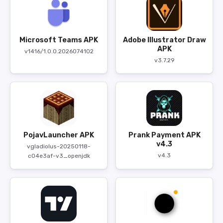
Microsoft Teams APK
Adobe Illustrator Draw
APK
v1416/1.0.0.2026074102
v3.7.29
PojavLauncher APK
Prank Payment APK
v4.3
vgladiolus-20250118-
v4.3
c04e3af-v3_openjdk