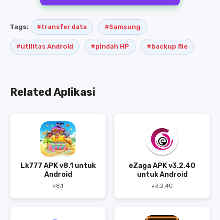
Tags:
#transfer data
#Samsung
#utilitas Android
#pindah HP
#backup file
Related Aplikasi
Lk777 APK v8.1 untuk
eZaga APK v3.2.40
Android
untuk Android
v8.1
v3.2.40