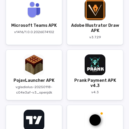
Microsoft Teams APK
Adobe Illustrator Draw
APK
v1416/1.0.0.2026074102
v3.7.29
PojavLauncher APK
Prank Payment APK
v4.3
vgladiolus-20250118-
v4.3
c04e3af-v3_openjdk