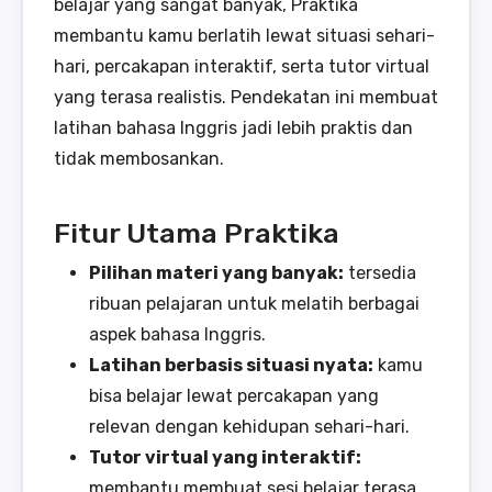
belajar yang sangat banyak, Praktika
membantu kamu berlatih lewat situasi sehari-
hari, percakapan interaktif, serta tutor virtual
yang terasa realistis. Pendekatan ini membuat
latihan bahasa Inggris jadi lebih praktis dan
tidak membosankan.
Fitur Utama Praktika
Pilihan materi yang banyak:
tersedia
ribuan pelajaran untuk melatih berbagai
aspek bahasa Inggris.
Latihan berbasis situasi nyata:
kamu
bisa belajar lewat percakapan yang
relevan dengan kehidupan sehari-hari.
Tutor virtual yang interaktif:
membantu membuat sesi belajar terasa