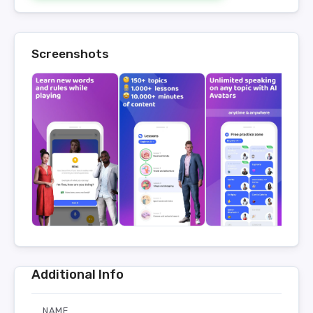
Screenshots
Additional Info
NAME