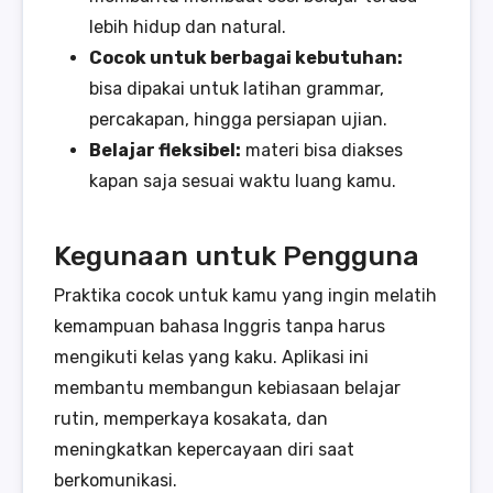
lebih hidup dan natural.
Cocok untuk berbagai kebutuhan:
bisa dipakai untuk latihan grammar,
percakapan, hingga persiapan ujian.
Belajar fleksibel:
materi bisa diakses
kapan saja sesuai waktu luang kamu.
Kegunaan untuk Pengguna
Praktika cocok untuk kamu yang ingin melatih
kemampuan bahasa Inggris tanpa harus
mengikuti kelas yang kaku. Aplikasi ini
membantu membangun kebiasaan belajar
rutin, memperkaya kosakata, dan
meningkatkan kepercayaan diri saat
berkomunikasi.