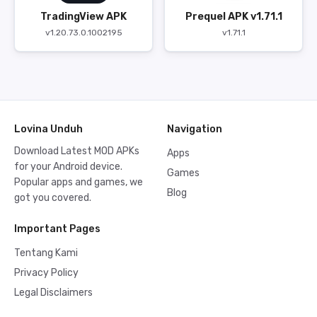
TradingView APK
Prequel APK v1.71.1
v1.20.73.0.1002195
v1.71.1
Lovina Unduh
Navigation
Download Latest MOD APKs
Apps
for your Android device.
Games
Popular apps and games, we
Blog
got you covered.
Important Pages
Tentang Kami
Privacy Policy
Legal Disclaimers