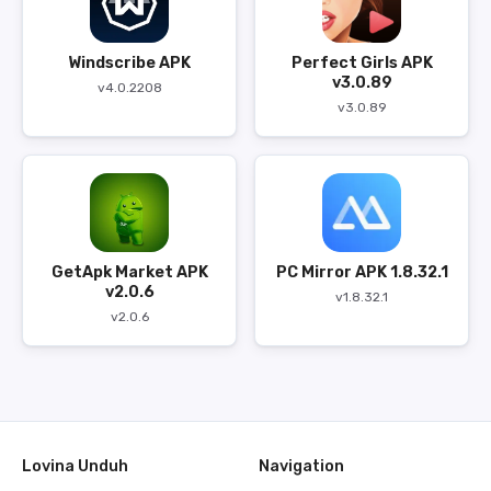
Windscribe APK
Perfect Girls APK
v3.0.89
v4.0.2208
v3.0.89
GetApk Market APK
PC Mirror APK 1.8.32.1
v2.0.6
v1.8.32.1
v2.0.6
Lovina Unduh
Navigation