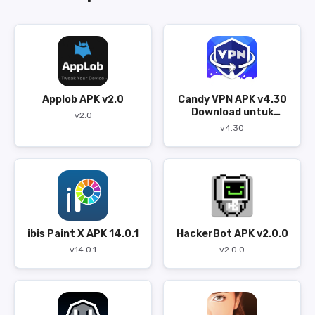
Applob APK v2.0
Candy VPN APK v4.30
Download untuk
v2.0
Android
v4.30
ibis Paint X APK 14.0.1
HackerBot APK v2.0.0
v14.0.1
v2.0.0