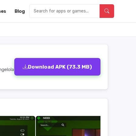
es
Blog
Download APK (73.3 MB)
ngelola