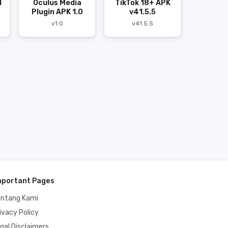
1
Oculus Media
TikTok 18+ APK
Plugin APK 1.0
v41.5.5
v1.0
v41.5.5
mportant Pages
entang Kami
ivacy Policy
gal Disclaimers