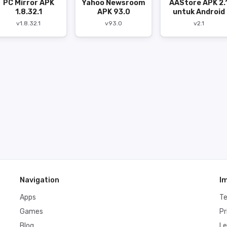
PC Mirror APK
Yahoo Newsroom
AAStore APK 2.
1.8.32.1
APK 93.0
untuk Android
v1.8.32.1
v93.0
v2.1
Navigation
I
Apps
T
Games
Pr
Blog
Le