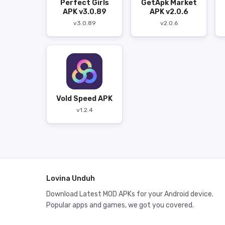
Perfect Girls
GetApk Market
APK v3.0.89
APK v2.0.6
v3.0.89
v2.0.6
Vold Speed APK
v1.2.4
Lovina Unduh
Download Latest MOD APKs for your Android device.
Popular apps and games, we got you covered.