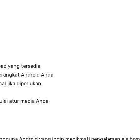
oad yang tersedia.
 perangkat Android Anda.
al jika diperlukan.
ulai atur media Anda.
engguna Android yang ingin menikmati pengalaman ala home