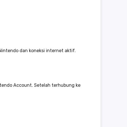
Nintendo dan koneksi internet aktif.
ntendo Account. Setelah terhubung ke