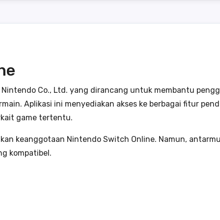
ne
ari Nintendo Co., Ltd. yang dirancang untuk membantu pe
n. Aplikasi ini menyediakan akses ke berbagai fitur pend
rkait game tertentu.
rlukan keanggotaan Nintendo Switch Online. Namun, anta
g kompatibel.