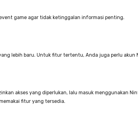
ent game agar tidak ketinggalan informasi penting.
ang lebih baru. Untuk fitur tertentu, Anda juga perlu akun 
izinkan akses yang diperlukan, lalu masuk menggunakan Ni
memakai fitur yang tersedia.