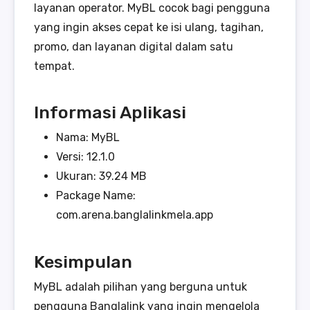
layanan operator. MyBL cocok bagi pengguna
yang ingin akses cepat ke isi ulang, tagihan,
promo, dan layanan digital dalam satu
tempat.
Informasi Aplikasi
Nama: MyBL
Versi: 12.1.0
Ukuran: 39.24 MB
Package Name:
com.arena.banglalinkmela.app
Kesimpulan
MyBL adalah pilihan yang berguna untuk
pengguna Banglalink yang ingin mengelola