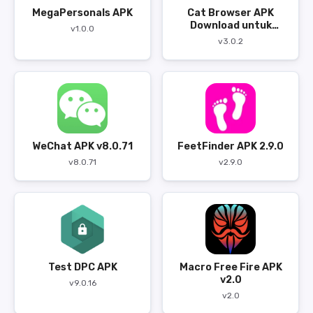
MegaPersonals APK
Cat Browser APK
Download untuk
v1.0.0
Android
v3.0.2
WeChat APK v8.0.71
FeetFinder APK 2.9.0
v8.0.71
v2.9.0
Test DPC APK
Macro Free Fire APK
v2.0
v9.0.16
v2.0