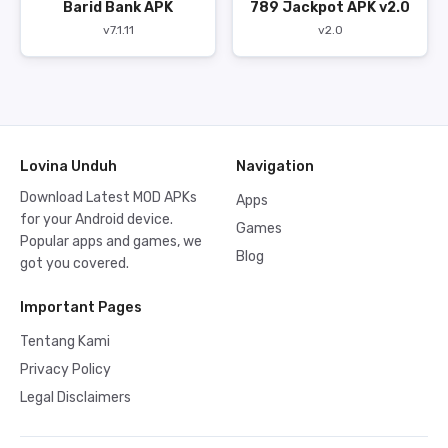
Barid Bank APK
789 Jackpot APK v2.0
v7.1.11
v2.0
Lovina Unduh
Navigation
Download Latest MOD APKs
Apps
for your Android device.
Games
Popular apps and games, we
Blog
got you covered.
Important Pages
Tentang Kami
Privacy Policy
Legal Disclaimers