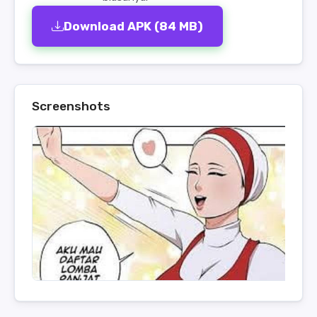
Download APK (84 MB)
Screenshots