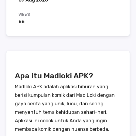
07 Aug 2026
VIEWS
66
Apa itu Madloki APK?
Madloki APK adalah aplikasi hiburan yang
berisi kumpulan komik dari Mad Loki dengan
gaya cerita yang unik, lucu, dan sering
menyentuh tema kehidupan sehari-hari.
Aplikasi ini cocok untuk Anda yang ingin
membaca komik dengan nuansa berbeda,