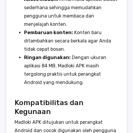
sederhana sehingga memudahkan
pengguna untuk membaca dan
menjelajah konten.
Pembaruan konten:
Konten baru
ditambahkan secara berkala agar Anda
tidak cepat bosan.
Ringan digunakan:
Dengan ukuran
aplikasi 84 MB, Madloki APK masih
tergolong praktis untuk perangkat
Android yang mendukung.
Kompatibilitas dan
Kegunaan
Madloki APK ditujukan untuk perangkat
Android dan cocok digunakan oleh pengguna