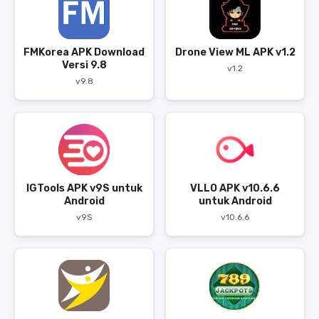
FMKorea APK Download
Drone View ML APK v1.2
Versi 9.8
v1.2
v9.8
IGTools APK v9S untuk
VLLO APK v10.6.6
Android
untuk Android
v9S
v10.6.6