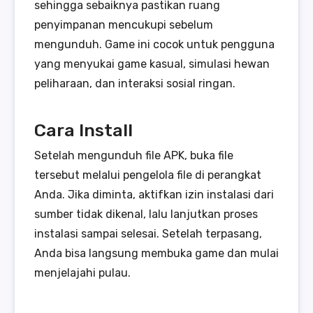
sehingga sebaiknya pastikan ruang
penyimpanan mencukupi sebelum
mengunduh. Game ini cocok untuk pengguna
yang menyukai game kasual, simulasi hewan
peliharaan, dan interaksi sosial ringan.
Cara Install
Setelah mengunduh file APK, buka file
tersebut melalui pengelola file di perangkat
Anda. Jika diminta, aktifkan izin instalasi dari
sumber tidak dikenal, lalu lanjutkan proses
instalasi sampai selesai. Setelah terpasang,
Anda bisa langsung membuka game dan mulai
menjelajahi pulau.