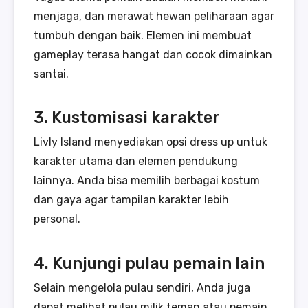
menjaga, dan merawat hewan peliharaan agar
tumbuh dengan baik. Elemen ini membuat
gameplay terasa hangat dan cocok dimainkan
santai.
3. Kustomisasi karakter
Livly Island menyediakan opsi dress up untuk
karakter utama dan elemen pendukung
lainnya. Anda bisa memilih berbagai kostum
dan gaya agar tampilan karakter lebih
personal.
4. Kunjungi pulau pemain lain
Selain mengelola pulau sendiri, Anda juga
dapat melihat pulau milik teman atau pemain