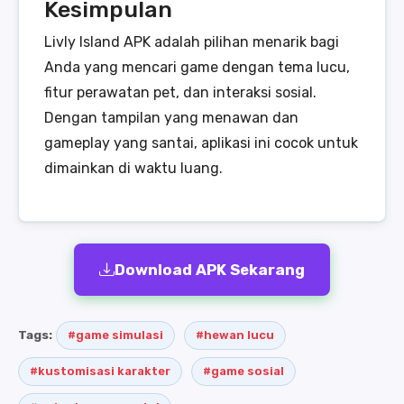
Kesimpulan
Livly Island APK adalah pilihan menarik bagi
Anda yang mencari game dengan tema lucu,
fitur perawatan pet, dan interaksi sosial.
Dengan tampilan yang menawan dan
gameplay yang santai, aplikasi ini cocok untuk
dimainkan di waktu luang.
Download APK Sekarang
Tags:
#game simulasi
#hewan lucu
#kustomisasi karakter
#game sosial