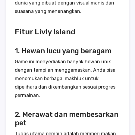
dunia yang dibuat dengan visual manis dan
suasana yang menenangkan.
Fitur Livly Island
1. Hewan lucu yang beragam
Game ini menyediakan banyak hewan unik
dengan tampilan menggemaskan. Anda bisa
menemukan berbagai makhluk untuk
dipelihara dan dikembangkan sesuai progres
permainan.
2. Merawat dan membesarkan
pet
Tugas utama pemain adalah memberi makan,