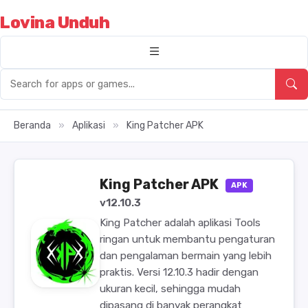
Lovina Unduh
Beranda
»
Aplikasi
»
King Patcher APK
King Patcher APK
APK
v12.10.3
King Patcher adalah aplikasi Tools
ringan untuk membantu pengaturan
dan pengalaman bermain yang lebih
praktis. Versi 12.10.3 hadir dengan
ukuran kecil, sehingga mudah
dipasang di banyak perangkat