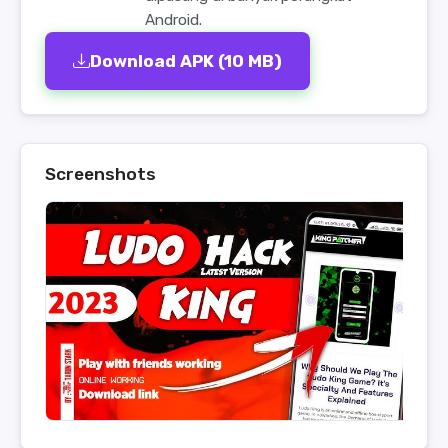
Android.
Download APK (10 MB)
Screenshots