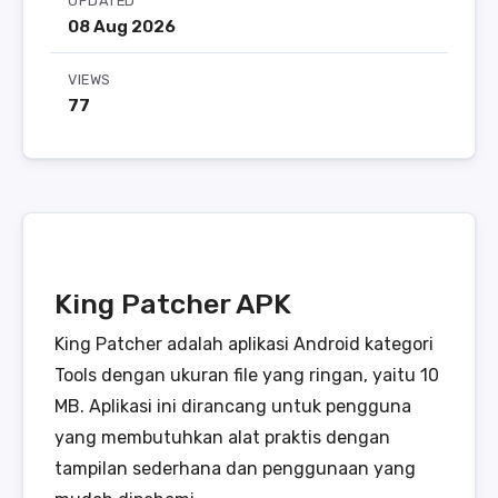
UPDATED
08 Aug 2026
VIEWS
77
King Patcher APK
King Patcher adalah aplikasi Android kategori
Tools dengan ukuran file yang ringan, yaitu 10
MB. Aplikasi ini dirancang untuk pengguna
yang membutuhkan alat praktis dengan
tampilan sederhana dan penggunaan yang