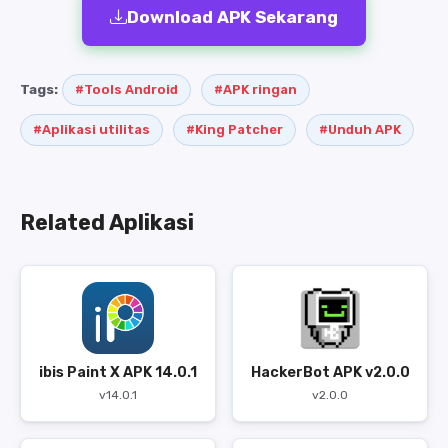
Download APK Sekarang
Tags:
#Tools Android
#APK ringan
#Aplikasi utilitas
#King Patcher
#Unduh APK
Related Aplikasi
ibis Paint X APK 14.0.1
HackerBot APK v2.0.0
v14.0.1
v2.0.0