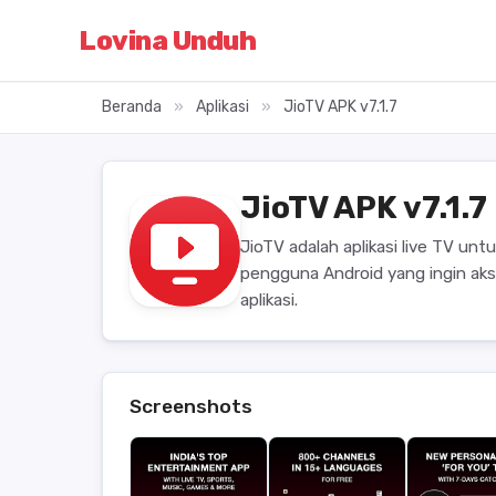
Lovina Unduh
Beranda
»
Aplikasi
»
JioTV APK v7.1.7
JioTV APK v7.1.7
JioTV adalah aplikasi live TV u
pengguna Android yang ingin akse
aplikasi.
Screenshots