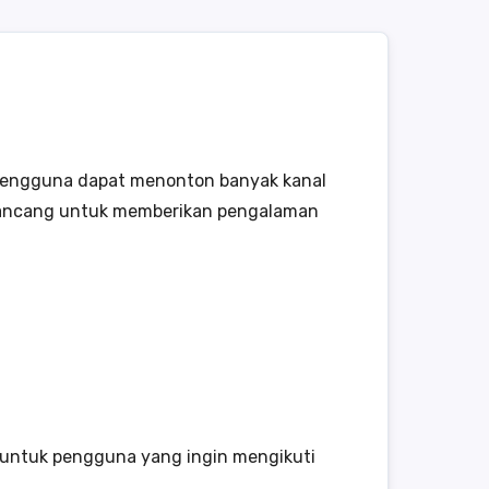
i, pengguna dapat menonton banyak kanal
TV dirancang untuk memberikan pengalaman
 untuk pengguna yang ingin mengikuti