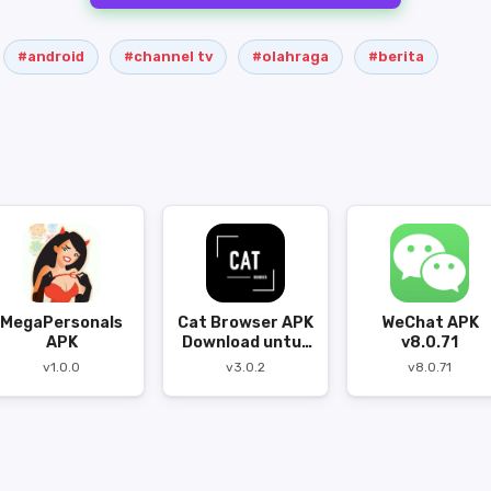
#android
#channel tv
#olahraga
#berita
MegaPersonals
Cat Browser APK
WeChat APK
APK
Download untuk
v8.0.71
Android
v1.0.0
v3.0.2
v8.0.71