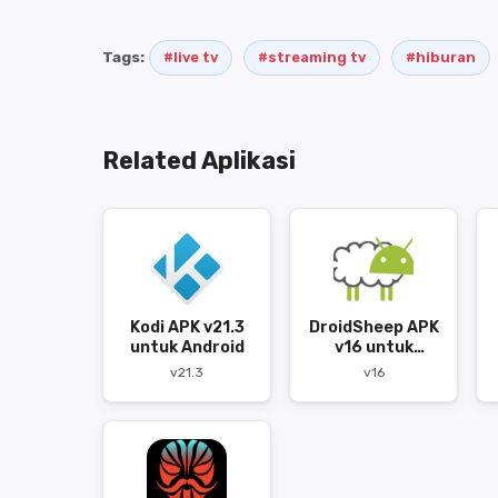
Tags:
#live tv
#streaming tv
#hiburan
Related Aplikasi
Kodi APK v21.3
DroidSheep APK
untuk Android
v16 untuk
Android
v21.3
v16