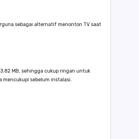
erguna sebagai alternatif menonton TV saat
33.82 MB, sehingga cukup ringan untuk
 mencukupi sebelum instalasi.