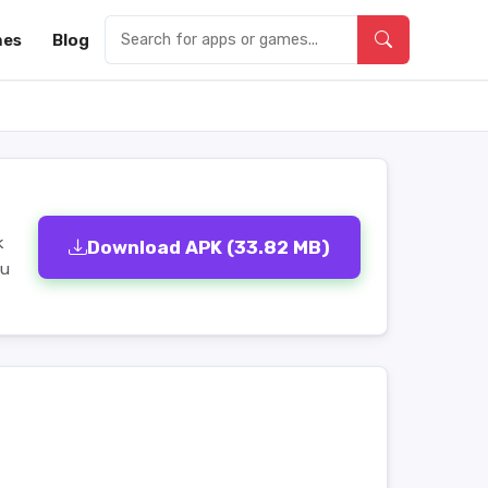
es
Blog
k
Download APK (33.82 MB)
tu