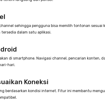
el
 channel sehingga pengguna bisa memilih tontonan sesuai k
 tersedia dalam satu aplikasi.
ndroid
an di smartphone. Navigasi channel, pencarian konten, da
ari-hari.
suaikan Koneksi
ing berdasarkan kondisi internet. Fitur ini membantu men
ompatibel.