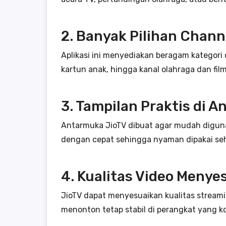
2. Banyak Pilihan Chann
Aplikasi ini menyediakan beragam kategori
kartun anak, hingga kanal olahraga dan film
3. Tampilan Praktis di A
Antarmuka JioTV dibuat agar mudah digunak
dengan cepat sehingga nyaman dipakai seh
4. Kualitas Video Menye
JioTV dapat menyesuaikan kualitas stream
menonton tetap stabil di perangkat yang k