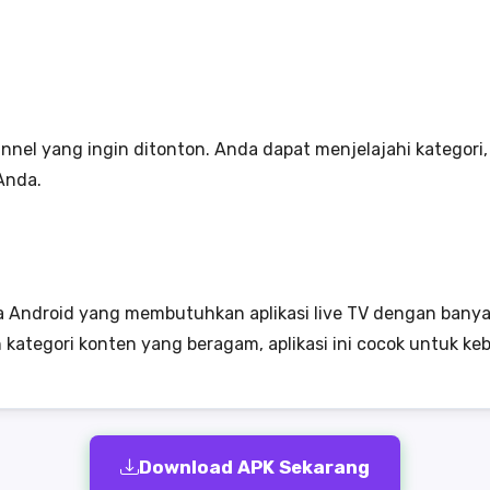
channel yang ingin ditonton. Anda dapat menjelajahi kategori
Anda.
na Android yang membutuhkan aplikasi live TV dengan ban
tegori konten yang beragam, aplikasi ini cocok untuk keb
Download APK Sekarang