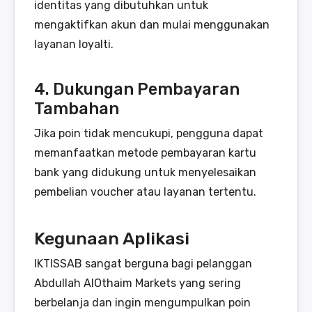
identitas yang dibutuhkan untuk
mengaktifkan akun dan mulai menggunakan
layanan loyalti.
4. Dukungan Pembayaran
Tambahan
Jika poin tidak mencukupi, pengguna dapat
memanfaatkan metode pembayaran kartu
bank yang didukung untuk menyelesaikan
pembelian voucher atau layanan tertentu.
Kegunaan Aplikasi
IKTISSAB sangat berguna bagi pelanggan
Abdullah AlOthaim Markets yang sering
berbelanja dan ingin mengumpulkan poin