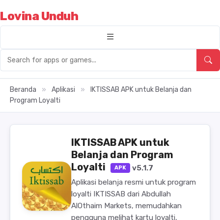
Lovina Unduh
Beranda
»
Aplikasi
»
IKTISSAB APK untuk Belanja dan
Program Loyalti
IKTISSAB APK untuk
Belanja dan Program
Loyalti
v5.1.7
APK
Aplikasi belanja resmi untuk program
loyalti IKTISSAB dari Abdullah
AlOthaim Markets, memudahkan
pengguna melihat kartu loyalti,