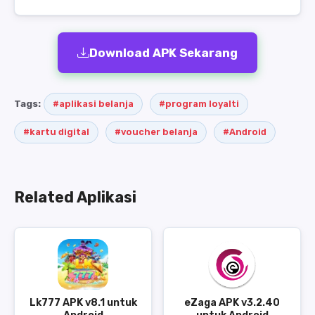
Download APK Sekarang
Tags:
#aplikasi belanja
#program loyalti
#kartu digital
#voucher belanja
#Android
Related Aplikasi
Lk777 APK v8.1 untuk
eZaga APK v3.2.40