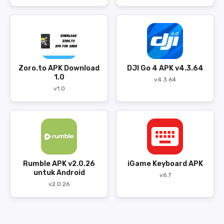
Zoro.to APK Download
DJI Go 4 APK v4.3.64
1.0
v4.3.64
v1.0
Rumble APK v2.0.26
iGame Keyboard APK
untuk Android
v6.7
v2.0.26