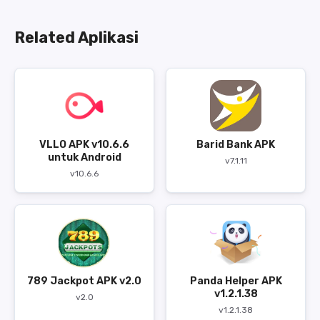
Related Aplikasi
VLLO APK v10.6.6
Barid Bank APK
untuk Android
v7.1.11
v10.6.6
789 Jackpot APK v2.0
Panda Helper APK
v1.2.1.38
v2.0
v1.2.1.38