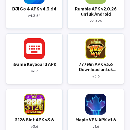
DJI Go 4 APK v4.3.64
Rumble APK v2.0.26
untuk Android
v4.3.64
v2.0.26
iGame Keyboard APK
777Win APK v3.6
Download untuk
v6.7
Android
v3.6
3126 Slot APK v3.6
Maple VPN APK v1.6
v3.6
v1.6