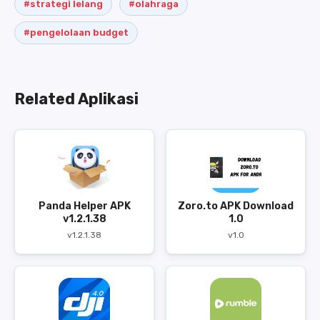
#strategi lelang
#olahraga
#pengelolaan budget
Related Aplikasi
Panda Helper APK
Zoro.to APK Download
v1.2.1.38
1.0
v1.2.1.38
v1.0