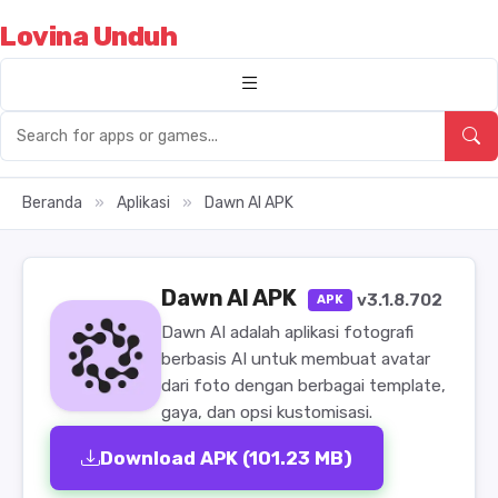
Lovina Unduh
Beranda
»
Aplikasi
»
Dawn AI APK
Dawn AI APK
v3.1.8.702
APK
Dawn AI adalah aplikasi fotografi
berbasis AI untuk membuat avatar
dari foto dengan berbagai template,
gaya, dan opsi kustomisasi.
Download APK (101.23 MB)