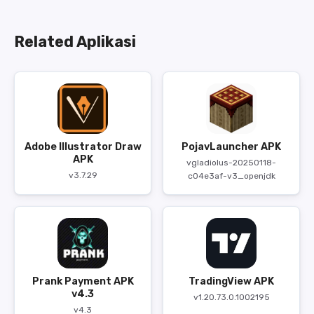
Related Aplikasi
Adobe Illustrator Draw
PojavLauncher APK
APK
vgladiolus-20250118-
v3.7.29
c04e3af-v3_openjdk
Prank Payment APK
TradingView APK
v4.3
v1.20.73.0.1002195
v4.3