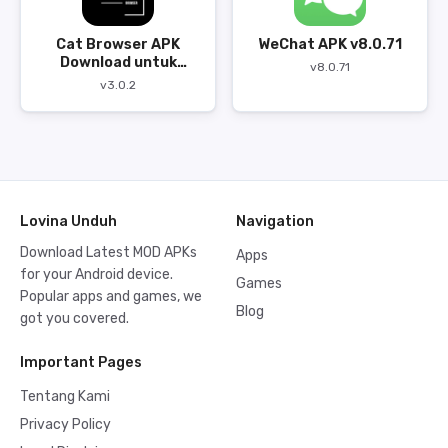
Cat Browser APK
WeChat APK v8.0.71
Download untuk
v8.0.71
Android
v3.0.2
Lovina Unduh
Navigation
Download Latest MOD APKs
Apps
for your Android device.
Games
Popular apps and games, we
Blog
got you covered.
Important Pages
Tentang Kami
Privacy Policy