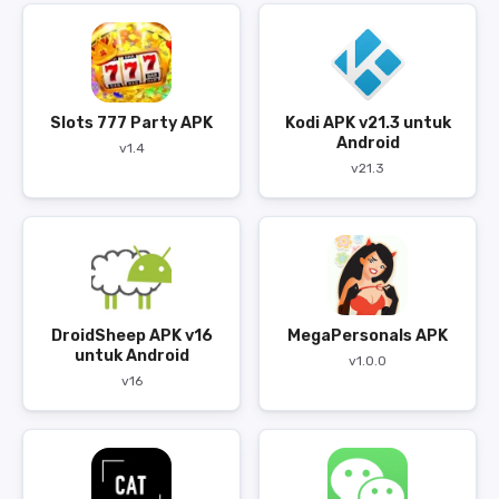
Slots 777 Party APK
Kodi APK v21.3 untuk
Android
v1.4
v21.3
DroidSheep APK v16
MegaPersonals APK
untuk Android
v1.0.0
v16