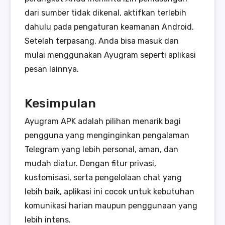
dari sumber tidak dikenal, aktifkan terlebih
dahulu pada pengaturan keamanan Android.
Setelah terpasang, Anda bisa masuk dan
mulai menggunakan Ayugram seperti aplikasi
pesan lainnya.
Kesimpulan
Ayugram APK adalah pilihan menarik bagi
pengguna yang menginginkan pengalaman
Telegram yang lebih personal, aman, dan
mudah diatur. Dengan fitur privasi,
kustomisasi, serta pengelolaan chat yang
lebih baik, aplikasi ini cocok untuk kebutuhan
komunikasi harian maupun penggunaan yang
lebih intens.