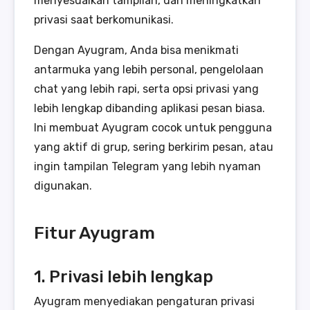
menyesuaikan tampilan, dan meningkatkan
privasi saat berkomunikasi.
Dengan Ayugram, Anda bisa menikmati
antarmuka yang lebih personal, pengelolaan
chat yang lebih rapi, serta opsi privasi yang
lebih lengkap dibanding aplikasi pesan biasa.
Ini membuat Ayugram cocok untuk pengguna
yang aktif di grup, sering berkirim pesan, atau
ingin tampilan Telegram yang lebih nyaman
digunakan.
Fitur Ayugram
1. Privasi lebih lengkap
Ayugram menyediakan pengaturan privasi