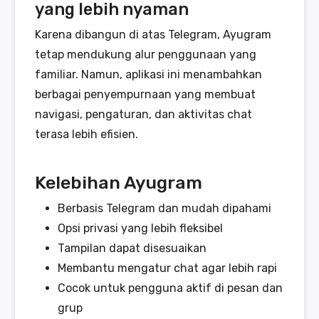
yang lebih nyaman
Karena dibangun di atas Telegram, Ayugram
tetap mendukung alur penggunaan yang
familiar. Namun, aplikasi ini menambahkan
berbagai penyempurnaan yang membuat
navigasi, pengaturan, dan aktivitas chat
terasa lebih efisien.
Kelebihan Ayugram
Berbasis Telegram dan mudah dipahami
Opsi privasi yang lebih fleksibel
Tampilan dapat disesuaikan
Membantu mengatur chat agar lebih rapi
Cocok untuk pengguna aktif di pesan dan
grup