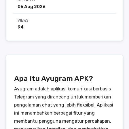
06 Aug 2026
VIEWS
94
Apa itu Ayugram APK?
Ayugram adalah aplikasi komunikasi berbasis
Telegram yang dirancang untuk memberikan
pengalaman chat yang lebih fleksibel. Aplikasi
ini menambahkan berbagai fitur yang
membantu pengguna mengatur percakapan,