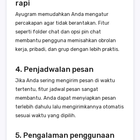
rapi
Ayugram memudahkan Anda mengatur
percakapan agar tidak berantakan. Fitur
seperti folder chat dan opsi pin chat
membantu pengguna memisahkan obrolan
kerja, pribadi, dan grup dengan lebih praktis.
4. Penjadwalan pesan
Jika Anda sering mengirim pesan di waktu
tertentu, fitur jadwal pesan sangat
membantu. Anda dapat menyiapkan pesan
terlebih dahulu lalu mengirimkannya otomatis
sesuai waktu yang dipilih.
5. Pengalaman penggunaan