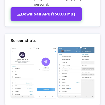
personal.
Download APK (160.83 MB)
Screenshots