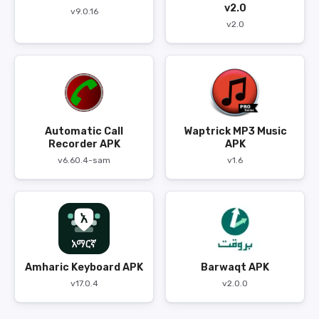
v2.0
v9.0.16
v2.0
Automatic Call
Waptrick MP3 Music
Recorder APK
APK
v6.60.4-sam
v1.6
Amharic Keyboard APK
Barwaqt APK
v17.0.4
v2.0.0