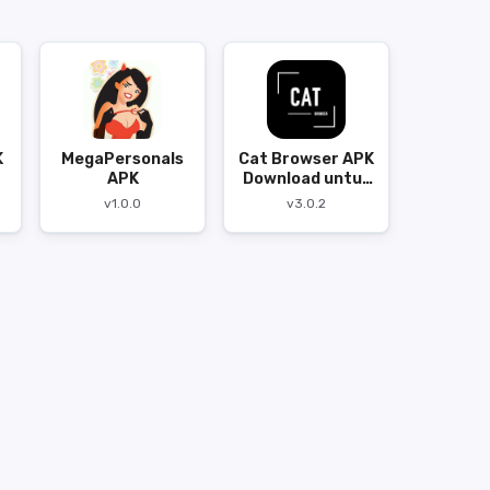
K
MegaPersonals
Cat Browser APK
APK
Download untuk
Android
v1.0.0
v3.0.2