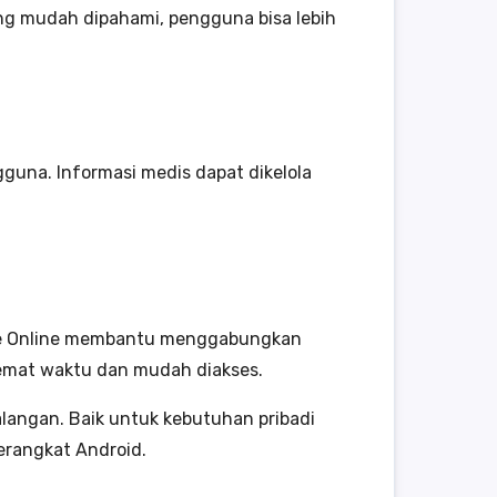
ng mudah dipahami, pengguna bisa lebih
gguna. Informasi medis dapat dikelola
scare Online membantu menggabungkan
hemat waktu dan mudah diakses.
langan. Baik untuk kebutuhan pribadi
erangkat Android.