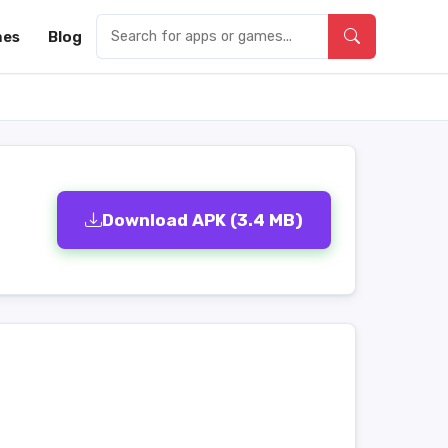
es
Blog
Download APK (3.4 MB)