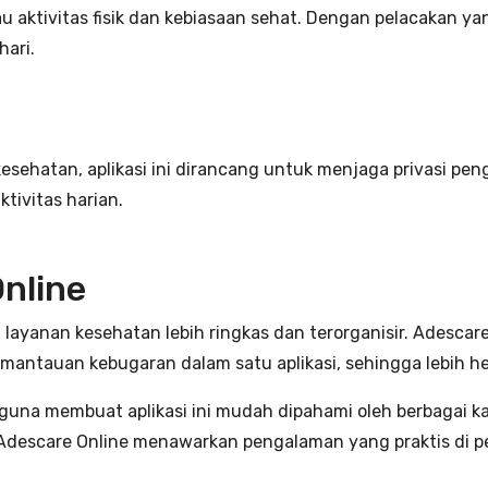
ktivitas fisik dan kebiasaan sehat. Dengan pelacakan ya
hari.
esehatan, aplikasi ini dirancang untuk menjaga privasi pen
tivitas harian.
nline
in layanan kesehatan lebih ringkas dan terorganisir. Ade
emantauan kebugaran dalam satu aplikasi, sehingga lebih 
una membuat aplikasi ini mudah dipahami oleh berbagai ka
descare Online menawarkan pengalaman yang praktis di p