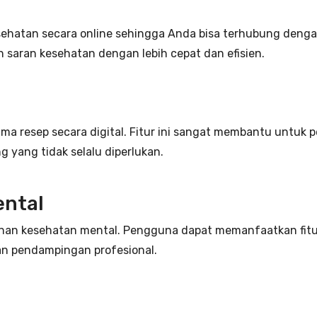
ehatan secara online sehingga Anda bisa terhubung dengan
saran kesehatan dengan lebih cepat dan efisien.
a resep secara digital. Fitur ini sangat membantu untuk p
yang tidak selalu diperlukan.
ntal
ayanan kesehatan mental. Pengguna dapat memanfaatkan fit
n pendampingan profesional.