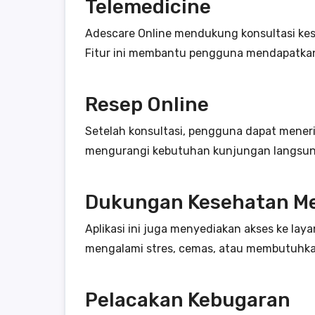
Telemedicine
Adescare Online mendukung konsultasi kes
Fitur ini membantu pengguna mendapatkan 
Resep Online
Setelah konsultasi, pengguna dapat menerim
mengurangi kebutuhan kunjungan langsung 
Dukungan Kesehatan Me
Aplikasi ini juga menyediakan akses ke l
mengalami stres, cemas, atau membutuhka
Pelacakan Kebugaran