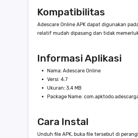
Kompatibilitas
Adescare Online APK dapat digunakan pada p
relatif mudah dipasang dan tidak memerlu
Informasi Aplikasi
Nama: Adescare Online
Versi: 4.7
Ukuran: 3.4 MB
Package Name: com.apktodo.adescarga
Cara Instal
Unduh file APK, buka file tersebut di perang