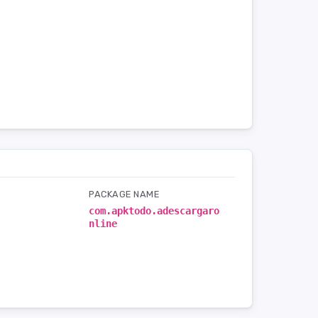
PACKAGE NAME
com.apktodo.adescargaro
nline